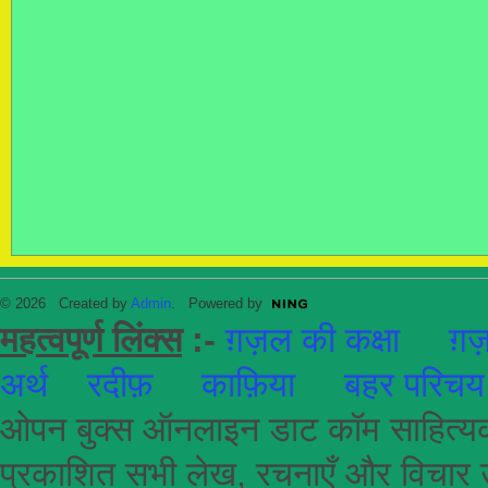
© 2026 Created by
Admin
. Powered by
महत्वपूर्ण लिंक्स
:-
ग़ज़ल की कक्षा
ग़ज़
अर्थ
रदीफ़
काफ़िया
बहर परिचय
ओपन बुक्स ऑनलाइन डाट कॉम साहित्यकार
प्रकाशित सभी लेख, रचनाएँ और विचार उ