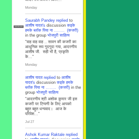
Monday
Saurabh Pandey
replied
to
आशीष यादव's
discussion
कइके
सदस्य टीम प्रबंधन
हमके ब्लाॅक पिया ना …….. (कजरी)
in the group
भोजपुरी साहित्य
"वाह वाह वाह .. सावन की कजरी का
आधुनिक रूप गुदगुदा गया, आदरणीय
आशीष जी. सही भी है, प्रकृति
के…"
Monday
आशीष यादव
replied
to
आशीष
यादव's
discussion
कइके हमके
ब्लाॅक पिया ना …….. (कजरी)
in the
group
भोजपुरी साहित्य
"आदरणीय श्री अशोक कुमार जी इस
कजरी पर टिप्पणी के लिए आपको
बहुत बहुत धन्यवाद। आज के
परिवेश…"
Jul 27
Ashok Kumar Raktale
replied