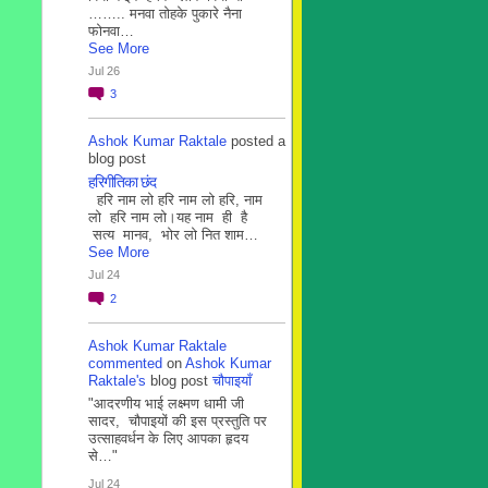
…….. मनवा तोहके पुकारे नैना
फोनवा…
See More
Jul 26
3
Ashok Kumar Raktale
posted a
blog post
हरिगीतिका छंद
हरि नाम लो हरि नाम लो हरि, नाम
लो हरि नाम लो।यह नाम ही है
सत्य मानव, भोर लो नित शाम…
See More
Jul 24
2
Ashok Kumar Raktale
commented
on
Ashok Kumar
Raktale's
blog post
चौपाइयाँ
"आदरणीय भाई लक्ष्मण धामी जी
सादर, चौपाइयों की इस प्रस्तुति पर
उत्साहवर्धन के लिए आपका हृदय
से…"
Jul 24