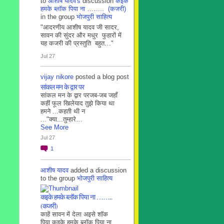
to
आशीष यादव's
discussion
कइके
हमके ब्लाॅक पिया ना …….. (कजरी)
in the group
भोजपुरी साहित्य
"आदरणीय आशीष यादव जी सादर,
सावन की सुंदर और मधुर फुहारों में
यह कजरी की प्रस्तुति बहुत…"
Jul 27
vijay nikore
posted a blog post
सांकल मन के द्वार पर
सांकल मन के द्वार परजब-जब जहाँ
कहीं फूल खिलेयाद तुझे किया था
हमने ...कहती थी न
..."क्या...तुम्हारे…
See More
Jul 27
1
आशीष यादव
added a discussion
to the group
भोजपुरी साहित्य
कइके हमके ब्लाॅक पिया ना ……..
(कजरी)
काहें सावन में देला अइसे शॉक
पिया कइके हमके ब्लाॅक पिया ना