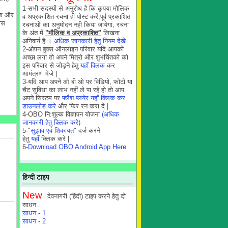
1-सभी सदस्यों से अनुरोध है कि कृपया मौलिक
 एक और
व अप्रकाशित रचना ही पोस्ट करें,पूर्व प्रकाशित
वास
रचनाओं का अनुमोदन नही किया जायेगा, रचना
के अंत में
"मौलिक व अप्रकाशित"
लिखना
अनिवार्य है ।
अधिक जानकारी हेतु नियम देखे
2-ओपन बुक्स ऑनलाइन परिवार यदि आपको
अच्छा लगा तो अपने मित्रो और शुभचिंतको को
इस परिवार से जोड़ने हेतु
यहाँ क्लिक
कर
आमंत्रण भेजे |
3-यदि आप अपने ओ बी ओ पर विडियो, फोटो या
चैट सुविधा का लाभ नहीं ले पा रहे हो तो आप
अपने सिस्टम पर
फ्लैश प्लयेर यहाँ क्लिक कर
डाउनलोड करे
और फिर रन करा दे |
4-OBO नि:शुल्क विज्ञापन योजना
(अधिक
जानकारी हेतु क्लिक करे)
5-"
सुझाव एवं शिकायत
" दर्ज करने
हेतु
यहाँ
क्लिक करे |
6-
Download OBO Android App Here
हिन्दी टाइप
New
देवनागरी (हिंदी) टाइप करने हेतु दो
साधन...
साधन - 1
साधन - 2