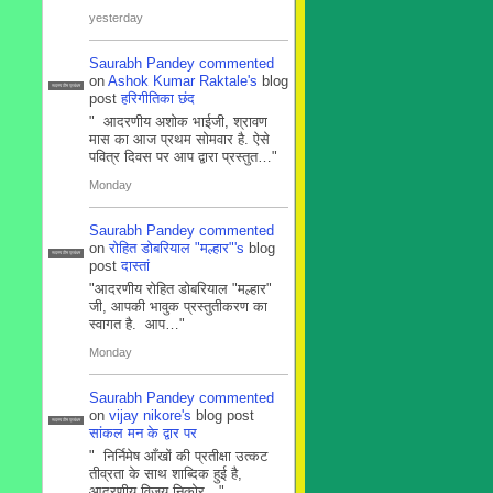
yesterday
Saurabh Pandey
commented
on
Ashok Kumar Raktale's
blog
सदस्य टीम प्रबंधन
post
हरिगीतिका छंद
" आदरणीय अशोक भाईजी, श्रावण
मास का आज प्रथम सोमवार है. ऐसे
पवित्र दिवस पर आप द्वारा प्रस्तुत…"
Monday
Saurabh Pandey
commented
on
रोहित डोबरियाल "मल्हार"'s
blog
सदस्य टीम प्रबंधन
post
दास्तां
"आदरणीय रोहित डोबरियाल "मल्हार"
जी, आपकी भावुक प्रस्तुतीकरण का
स्वागत है. आप…"
Monday
Saurabh Pandey
commented
on
vijay nikore's
blog post
सदस्य टीम प्रबंधन
सांकल मन के द्वार पर
" निर्निमेष आँखों की प्रतीक्षा उत्कट
तीव्रता के साथ शाब्दिक हुई है,
आदरणीय विजय निकोर…"