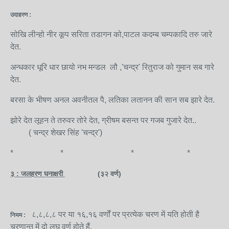
उदाहरण :
सोखि लीन्हो नीर कूप सरिता तडागन को,पाटल कदम्ब चम्पकादि तरु जारे
देत.
अन्धकार धूरि धार छायो नभ मन्डल लौ ,'चन्द्र' रितुराज को गुमान सब गारे
देत.
बरसा के भीषण अनल अवनीतल पै, लतिका लतानन की सान सब झारे देत.
झोरे देत लूहन ते तरुवर तोरे देत, ग्रीषम बसन्त पर गजब गुजारे देत..
( चन्द्र शेखर सिंह 'चन्द्र')
* * * *
३ : जलहरण घनाक्षरी
(३२ वर्ण)
८,८,८,८ पर या १६,१६ वर्णों पर प्रत्येक चरण में यति होती है
नियम :
चरणान्त में दो लघु वर्ण होते हैं.