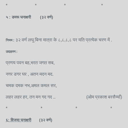
* * * *
५ : डमरू घनाक्षरी (३२ वर्ण)
३२ वर्ण लघु बिना मात्रा के ८,८,८,८ पर यति प्रत्येक चरण में .
नियम :
उदाहरण :
प्रणय पवन बह,भरत जगत सब,
नगर डगर घर , अतन मदन मद.
चमक दमक नभ,अमल कमल सर,
लहर लहर हर, तन मन गद गद .. (ओम प्रकाश बरसैय्याँ)
* * * *
६: विजया घनाक्षरी
(३२ वर्ण)