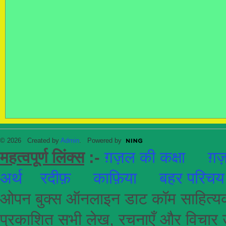
© 2026 Created by
Admin
. Powered by
महत्वपूर्ण लिंक्स
:-
ग़ज़ल की कक्षा
ग़ज़
अर्थ
रदीफ़
काफ़िया
बहर परिचय
ओपन बुक्स ऑनलाइन डाट कॉम साहित्यकार
प्रकाशित सभी लेख, रचनाएँ और विचार उ