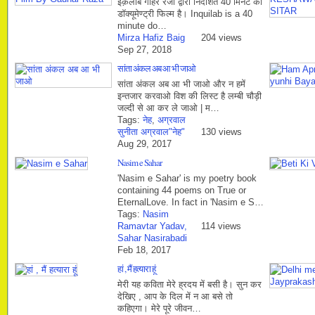
इंक़लाब गौहर रजा द्वारा निर्देशित 40 मिनट की
डॉक्‍यूमेण्‍ट्री फिल्‍म है। Inquilab is a 40
minute do…
Mirza Hafiz Baig
204 views
Sep 27, 2018
सांता अंकल अब आ भी जाओ
सांता अंकल अब आ भी जाओ और न हमें
इन्तजार करवाओ विश की लिस्ट है लम्बी चौड़ी
जल्दी से आ कर ले जाओ | म…
Tags:
नेह
,
अग्रवाल
सुनीता अग्रवाल"नेह"
130 views
Aug 29, 2017
Nasim e Sahar
'Nasim e Sahar' is my poetry book
containing 44 poems on True or
EternalLove. In fact in 'Nasim e S…
Tags:
Nasim
Ramavtar Yadav,
114 views
Sahar Nasirabadi
Feb 18, 2017
हां , मैं हत्यारा हूं
मेरी यह कविता मेरे ह्रदय में बसी है। सुन कर
देखिए , आप के दिल में न आ बसे तो
कहिएगा। मेरे पूरे जीवन…