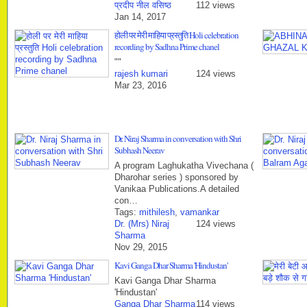
प्रदीप नील वसिष्ठ
112 views
Jan 14, 2017
होली पर मेरी माहिया प्रस्तुति Holi celebration
recording by Sadhna Prime chanel
""
rajesh kumari
124 views
Mar 23, 2016
Dr. Niraj Sharma in conversation with Shri
Subhash Neerav
A program Laghukatha Vivechana (
Dharohar series ) sponsored by
Vanikaa Publications.A detailed
con…
Tags:
mithilesh
,
vamankar
Dr. (Mrs) Niraj
124 views
Sharma
Nov 29, 2015
Kavi Ganga Dhar Sharma 'Hindustan'
Kavi Ganga Dhar Sharma
'Hindustan'
Ganga Dhar Sharma
114 views