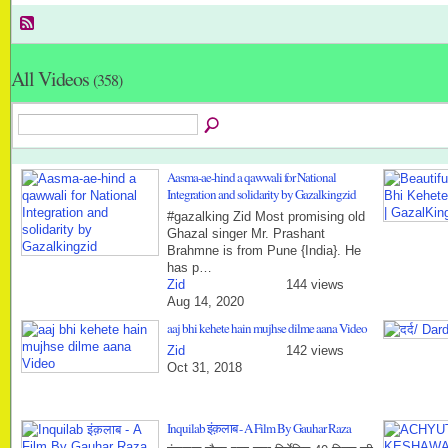
All Videos
(358)
Aasma-ae-hind a qawwali for National
Integration and solidarity by Gazalkingzid
#gazalking Zid Most promising old
Ghazal singer Mr. Prashant
Brahmne is from Pune {India}. He
has p…
Zid
144 views
Aug 14, 2020
aaj bhi kehete hain mujhse dilme aana Video
Zid
142 views
Oct 31, 2018
Inquilab इंक़लाब - A Film By Gauhar Raza