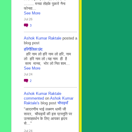
…….. मनवा तोहके पुकारे नैना
फोनवा…
See More
Jul 26
3
Ashok Kumar Raktale
posted a
blog post
हरिगीतिका छंद
हरि नाम लो हरि नाम लो हरि, नाम
लो हरि नाम लो।यह नाम ही है
सत्य मानव, भोर लो नित शाम…
See More
Jul 24
2
Ashok Kumar Raktale
commented
on
Ashok Kumar
Raktale's
blog post
चौपाइयाँ
"आदरणीय भाई लक्ष्मण धामी जी
सादर, चौपाइयों की इस प्रस्तुति पर
उत्साहवर्धन के लिए आपका हृदय
से…"
Jul 24