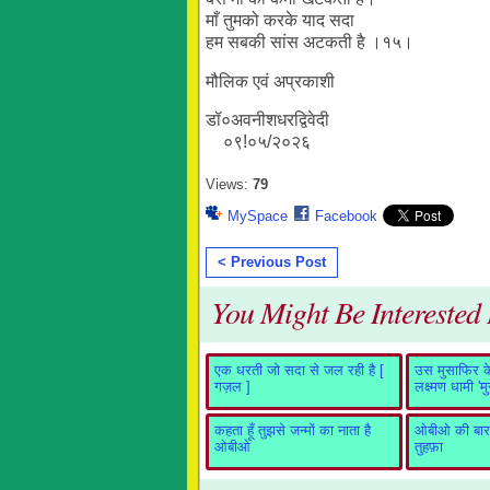
माँ तुमको करके याद सदा
हम सबकी सांस अटकती है ।१५।
मौलिक एवं अप्रकाशी
डॉ०अवनीशधरद्विवेदी
०९!०५/२०२६
Views:
79
MySpace
Facebook
< Previous Post
You Might Be Interested I
एक धरती जो सदा से जल रही है [
उस मुसाफिर के 
गज़ल ]
लक्ष्मण धामी 'म
कहता हूँ तुझसे जन्मों का नाता है
ओबीओ की बारह
ओबीओ
तुहफ़ा