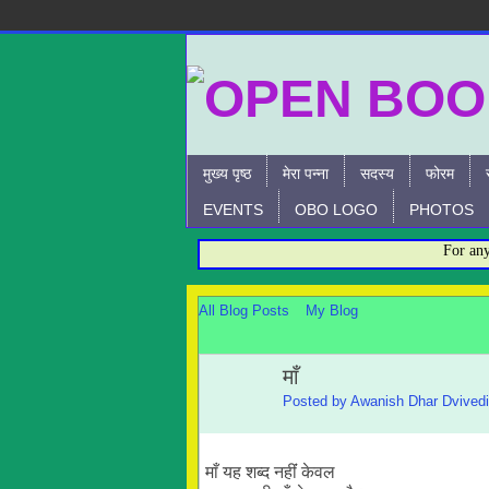
मुख्य पृष्ठ
मेरा पन्ना
सदस्य
फोरम
EVENTS
OBO LOGO
PHOTOS
For any Que
All Blog Posts
My Blog
माँ
Posted by
Awanish Dhar Dvivedi
माँ यह शब्द नहींं केवल