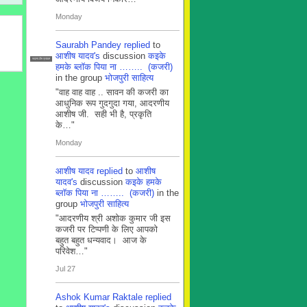
Monday
Saurabh Pandey
replied
to
आशीष यादव's
discussion
कइके
सदस्य टीम प्रबंधन
हमके ब्लाॅक पिया ना …….. (कजरी)
in the group
भोजपुरी साहित्य
"वाह वाह वाह .. सावन की कजरी का
आधुनिक रूप गुदगुदा गया, आदरणीय
आशीष जी. सही भी है, प्रकृति
के…"
Monday
आशीष यादव
replied
to
आशीष
यादव's
discussion
कइके हमके
ब्लाॅक पिया ना …….. (कजरी)
in the
group
भोजपुरी साहित्य
"आदरणीय श्री अशोक कुमार जी इस
कजरी पर टिप्पणी के लिए आपको
बहुत बहुत धन्यवाद। आज के
परिवेश…"
Jul 27
Ashok Kumar Raktale
replied