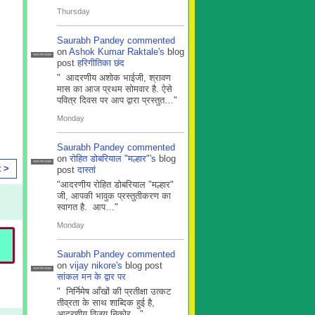
Thursday
Saurabh Pandey
commented
on
Ashok Kumar Raktale's
blog
सदस्य टीम प्रबंधन
post
हरिगीतिका छंद
" आदरणीय अशोक भाईजी, श्रावण
मास का आज प्रथम सोमवार है. ऐसे
पवित्र दिवस पर आप द्वारा प्रस्तुत…"
Monday
Saurabh Pandey
commented
on
रोहित डोबरियाल "मल्हार"'s
blog
सदस्य टीम प्रबंधन
t >
post
दास्तां
"आदरणीय रोहित डोबरियाल "मल्हार"
जी, आपकी भावुक प्रस्तुतीकरण का
स्वागत है. आप…"
Monday
Saurabh Pandey
commented
on
vijay nikore's
blog post
सदस्य टीम प्रबंधन
सांकल मन के द्वार पर
" निर्निमेष आँखों की प्रतीक्षा उत्कट
तीव्रता के साथ शाब्दिक हुई है,
आदरणीय विजय निकोर…"