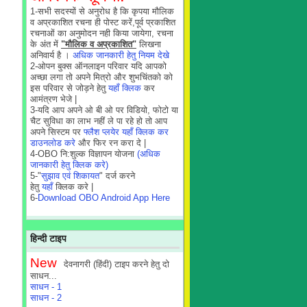
1-सभी सदस्यों से अनुरोध है कि कृपया मौलिक
व अप्रकाशित रचना ही पोस्ट करें,पूर्व प्रकाशित
रचनाओं का अनुमोदन नही किया जायेगा, रचना
के अंत में
"मौलिक व अप्रकाशित"
लिखना
अनिवार्य है ।
अधिक जानकारी हेतु नियम देखे
2-ओपन बुक्स ऑनलाइन परिवार यदि आपको
अच्छा लगा तो अपने मित्रो और शुभचिंतको को
इस परिवार से जोड़ने हेतु
यहाँ क्लिक
कर
आमंत्रण भेजे |
3-यदि आप अपने ओ बी ओ पर विडियो, फोटो या
चैट सुविधा का लाभ नहीं ले पा रहे हो तो आप
अपने सिस्टम पर
फ्लैश प्लयेर यहाँ क्लिक कर
डाउनलोड करे
और फिर रन करा दे |
4-OBO नि:शुल्क विज्ञापन योजना
(अधिक
जानकारी हेतु क्लिक करे)
5-"
सुझाव एवं शिकायत
" दर्ज करने
हेतु
यहाँ
क्लिक करे |
6-
Download OBO Android App Here
हिन्दी टाइप
New
देवनागरी (हिंदी) टाइप करने हेतु दो
साधन...
साधन - 1
साधन - 2