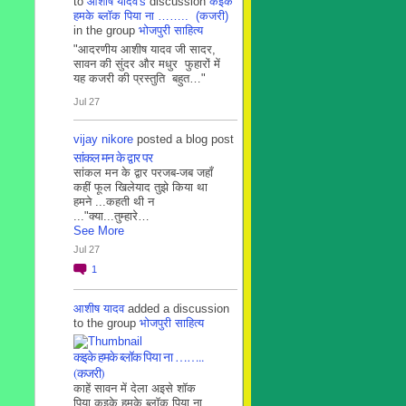
to
आशीष यादव's
discussion
कइके
हमके ब्लाॅक पिया ना …….. (कजरी)
in the group
भोजपुरी साहित्य
"आदरणीय आशीष यादव जी सादर,
सावन की सुंदर और मधुर फुहारों में
यह कजरी की प्रस्तुति बहुत…"
Jul 27
vijay nikore
posted a blog post
सांकल मन के द्वार पर
सांकल मन के द्वार परजब-जब जहाँ
कहीं फूल खिलेयाद तुझे किया था
हमने ...कहती थी न
..."क्या...तुम्हारे…
See More
Jul 27
1
आशीष यादव
added a discussion
to the group
भोजपुरी साहित्य
कइके हमके ब्लाॅक पिया ना ……..
(कजरी)
काहें सावन में देला अइसे शॉक
पिया कइके हमके ब्लाॅक पिया ना