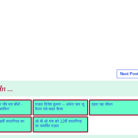
Next Pos
n ...
पाँव मत बाँधो -
ग़ज़ल दिनेश कुमार -- अंधेरा चार सू
ठहरा यह जीवन
ुसाफिर'
फैला दमे-सहर कैसा
वीं सालगिरह का
ओ बी ओ मंच को 12वीं सालगिरह
पर समर्पित ग़ज़ल