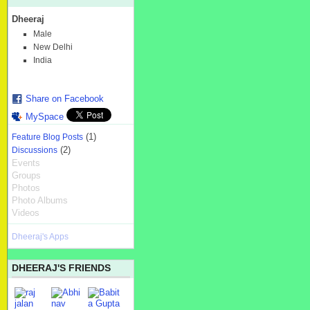
Dheeraj
Male
New Delhi
India
Share on Facebook
MySpace
(1)
Feature Blog Posts
(2)
Discussions
Events
Groups
Photos
Photo Albums
Videos
Dheeraj's Apps
DHEERAJ'S FRIENDS