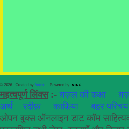
© 2026 Created by
Admin
. Powered by
महत्वपूर्ण लिंक्स
:-
ग़ज़ल की कक्षा
ग़ज़
अर्थ
रदीफ़
काफ़िया
बहर परिचय
ओपन बुक्स ऑनलाइन डाट कॉम साहित्यकार