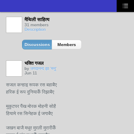
मैथिली साहित्य
31 members
Description
Discussions
Members
भक्ति गजल
by
जगदानन्द झा 'मनु'
Jun 11
सजल कन्हाइ रूपक रस बहाबैए
हरिक ई रूप दुनियाकेँ रिझाबैए
मुकुटपर पैंख मोरक मोहनी सोहै
हियामे रस सिनेहक ई जगाबैए
जखन बाजै मधुर मुरली मुरारीकेँ