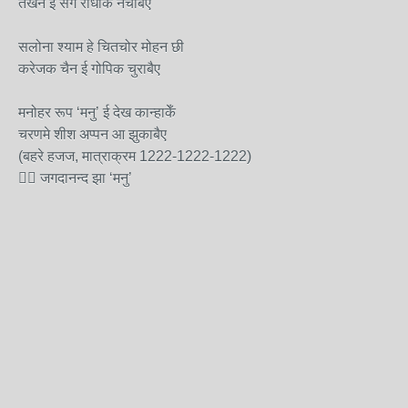
तखन ई संग राधाकेँ नचाबैए
सलोना श्याम हे चितचोर मोहन छी
करेजक चैन ई गोपिक चुराबैए
मनोहर रूप ‘मनु’ ई देख कान्हाकेँ
चरणमे शीश अप्पन आ झुकाबैए
(बहरे हजज, मात्राक्रम 1222-1222-1222)
✍🏻 जगदानन्द झा ‘मनु’