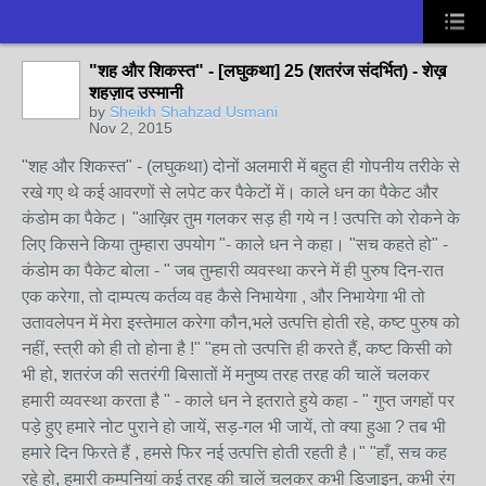
"शह और शिकस्त" - [लघुकथा] 25 (शतरंज संदर्भित) - शेख़
शहज़ाद उस्मानी
by
Sheikh Shahzad Usmani
Nov 2, 2015
"शह और शिकस्त" - (लघुकथा) दोनों अलमारी में बहुत ही गोपनीय तरीके से
रखे गए थे कई आवरणों से लपेट कर पैकेटों में। काले धन का पैकेट और
कंडोम का पैकेट। "आख़िर तुम गलकर सड़ ही गये न ! उत्पत्ति को रोकने के
लिए किसने किया तुम्हारा उपयोग "- काले धन ने कहा। "सच कहते हो" -
कंडोम का पैकेट बोला - " जब तुम्हारी व्यवस्था करने में ही पुरुष दिन-रात
एक करेगा, तो दाम्पत्य कर्तव्य वह कैसे निभायेगा , और निभायेगा भी तो
उतावलेपन में मेरा इस्तेमाल करेगा कौन,भले उत्पत्ति होती रहे, कष्ट पुरुष को
नहीं, स्त्री को ही तो होना है !" "हम तो उत्पत्ति ही करते हैं, कष्ट किसी को
भी हो, शतरंज की सतरंगी बिसातों में मनुष्य तरह तरह की चालें चलकर
हमारी व्यवस्था करता है " - काले धन ने इतराते हुये कहा - " गुप्त जगहों पर
पड़े हुए हमारे नोट पुराने हो जायें, सड़-गल भी जायें, तो क्या हुआ ? तब भी
हमारे दिन फिरते हैं , हमसे फिर नई उत्पत्ति होती रहती है।" "हाँ, सच कह
रहे हो, हमारी कम्पनियां कई तरह की चालें चलकर कभी डिजाइन, कभी रंग