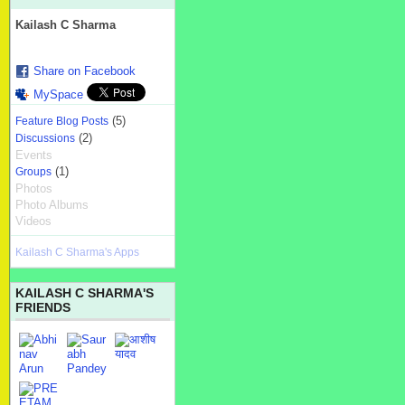
Kailash C Sharma
Share on Facebook
MySpace
(5)
Feature Blog Posts
(2)
Discussions
Events
(1)
Groups
Photos
Photo Albums
Videos
Kailash C Sharma's Apps
KAILASH C SHARMA'S
FRIENDS