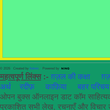
© 2026 Created by
Admin
. Powered by
महत्वपूर्ण लिंक्स
:-
ग़ज़ल की कक्षा
ग़ज़
अर्थ
रदीफ़
काफ़िया
बहर परिचय
ओपन बुक्स ऑनलाइन डाट कॉम साहित्यकार
प्रकाशित सभी लेख, रचनाएँ और विचार उ