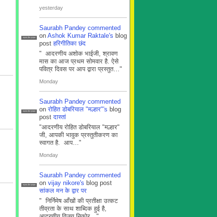
yesterday
Saurabh Pandey
commented
on
Ashok Kumar Raktale's
blog
सदस्य टीम प्रबंधन
post
हरिगीतिका छंद
" आदरणीय अशोक भाईजी, श्रावण
मास का आज प्रथम सोमवार है. ऐसे
पवित्र दिवस पर आप द्वारा प्रस्तुत…"
Monday
Saurabh Pandey
commented
on
रोहित डोबरियाल "मल्हार"'s
blog
सदस्य टीम प्रबंधन
post
दास्तां
"आदरणीय रोहित डोबरियाल "मल्हार"
जी, आपकी भावुक प्रस्तुतीकरण का
स्वागत है. आप…"
Monday
Saurabh Pandey
commented
on
vijay nikore's
blog post
सदस्य टीम प्रबंधन
सांकल मन के द्वार पर
" निर्निमेष आँखों की प्रतीक्षा उत्कट
तीव्रता के साथ शाब्दिक हुई है,
आदरणीय विजय निकोर…"