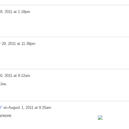
28, 2011 at 1:18pm
y 29, 2011 at 11:38pm
30, 2011 at 9:12am
 Jee.
i"
on
August 1, 2011 at 9:25am
/सदस्या