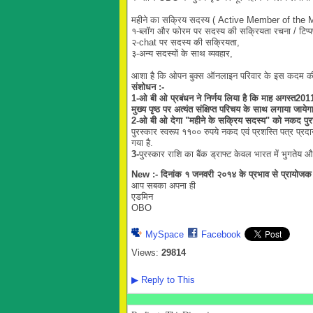
महीने का सक्रिय सदस्य ( Active Member of the Mon
१-ब्लॉग और फोरम पर सदस्य की सक्रियता रचना / टिप्पणी
२-chat पर सदस्य की सक्रियता,
३-अन्य सदस्यों के साथ व्यवहार,
आशा है कि ओपन बुक्स ऑनलाइन परिवार के इस कदम की सर
संशोधन :-
1-ओ बी ओ प्रबंधन ने निर्णय लिया है कि माह अगस्त
मुख्य पृष्ठ पर अत्यंत संक्षिप्त परिचय के साथ लगाया जायेगा
2-ओ बी ओ देगा "महीने के सक्रिय सदस्य" को नकद पुर
पुरस्कार स्वरूप ११०० रुपये नकद एवं प्रशस्ति पत्र प्रदा
गया है.
3-
पुरस्कार राशि का बैंक ड्राफ्ट केवल भारत में भुगतेय औ
New
:-
दिनांक १ जनवरी २०१४ के प्रभाव से प्रायोजक
आप सबका अपना ही
एडमिन
OBO
MySpace
Facebook
Views:
29814
▶
Reply to This