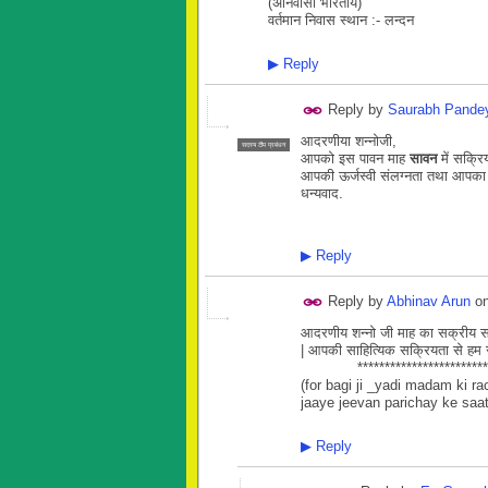
(अनिवासी भारतीय)
वर्तमान निवास स्थान :- लन्दन
▶
Reply
Reply by
Saurabh Pande
आदरणीया शन्नोजी,
सदस्य टीम प्रबंधन
आपको इस पावन माह
सावन
में सक्रि
आपकी ऊर्जस्वी संलग्नता तथा आपका अन
धन्यवाद.
▶
Reply
Reply by
Abhinav Arun
o
आदरणीय शन्नो जी माह का सक्रीय सदस
| आपकी साहित्यिक सक्रियता से हम सब
************************
(for bagi ji _yadi madam ki r
jaaye jeevan parichay ke saath
▶
Reply