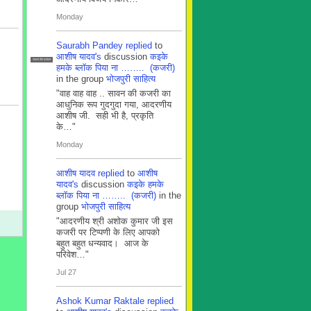
Monday
Saurabh Pandey
replied
to
आशीष यादव's
discussion
कइके
सदस्य टीम प्रबंधन
हमके ब्लाॅक पिया ना …….. (कजरी)
in the group
भोजपुरी साहित्य
"वाह वाह वाह .. सावन की कजरी का
आधुनिक रूप गुदगुदा गया, आदरणीय
आशीष जी. सही भी है, प्रकृति
के…"
Monday
आशीष यादव
replied
to
आशीष
यादव's
discussion
कइके हमके
ब्लाॅक पिया ना …….. (कजरी)
in the
group
भोजपुरी साहित्य
"आदरणीय श्री अशोक कुमार जी इस
कजरी पर टिप्पणी के लिए आपको
बहुत बहुत धन्यवाद। आज के
परिवेश…"
Jul 27
Ashok Kumar Raktale
replied