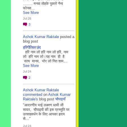
…….. मनवा तोहके पुकारे नैना
फोनवा…
See More
Jul 26
3
Ashok Kumar Raktale
posted a
blog post
हरिगीतिका छंद
हरि नाम लो हरि नाम लो हरि, नाम
लो हरि नाम लो।यह नाम ही है
सत्य मानव, भोर लो नित शाम…
See More
Jul 24
2
Ashok Kumar Raktale
commented
on
Ashok Kumar
Raktale's
blog post
चौपाइयाँ
"आदरणीय भाई लक्ष्मण धामी जी
सादर, चौपाइयों की इस प्रस्तुति पर
उत्साहवर्धन के लिए आपका हृदय
से…"
Jul 24