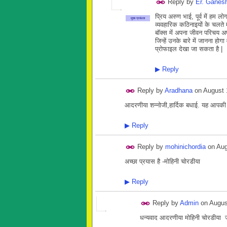
Reply by
Er. Ganesh
प्रिय अरुण भाई, पूर्व में हम ल
मुख्य प्रबंधक
व्यवहारिक कठिनाइयों के चलते मु
बॉक्स में अपना जीवन परिचय अप
जिन्हें उनके बारे में जानना ह
प्रोफाइल देखा जा सकता है |
▶
Reply
Reply by
Aradhana
on
August 
आदरणीया शन्नोजी,हार्दिक बधाई. यह आपकी
▶
Reply
Reply by
mohinichordia
on
Aug
अच्छा प्रयास है -मोहिनी चोरडीया
▶
Reply
Reply by
Admin
on
Augus
धन्यवाद आदरणीया मोहिनी चोरडीया ज