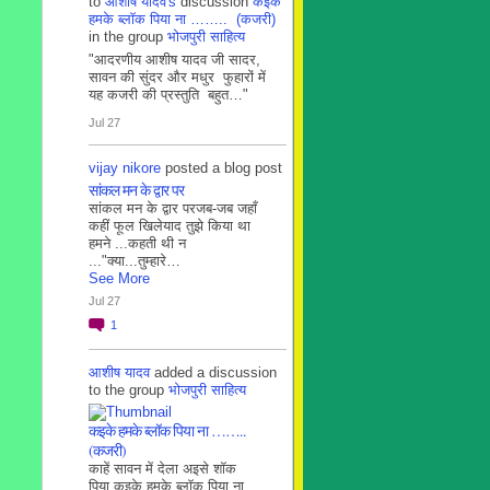
to
आशीष यादव's
discussion
कइके
हमके ब्लाॅक पिया ना …….. (कजरी)
in the group
भोजपुरी साहित्य
"आदरणीय आशीष यादव जी सादर,
सावन की सुंदर और मधुर फुहारों में
यह कजरी की प्रस्तुति बहुत…"
Jul 27
vijay nikore
posted a blog post
सांकल मन के द्वार पर
सांकल मन के द्वार परजब-जब जहाँ
कहीं फूल खिलेयाद तुझे किया था
हमने ...कहती थी न
..."क्या...तुम्हारे…
See More
Jul 27
1
आशीष यादव
added a discussion
to the group
भोजपुरी साहित्य
कइके हमके ब्लाॅक पिया ना ……..
(कजरी)
काहें सावन में देला अइसे शॉक
पिया कइके हमके ब्लाॅक पिया ना