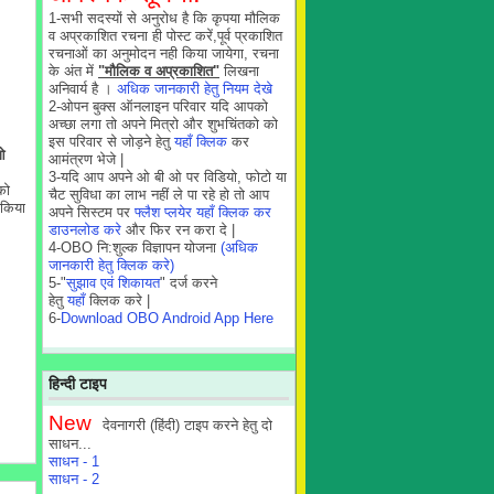
1-सभी सदस्यों से अनुरोध है कि कृपया मौलिक
व अप्रकाशित रचना ही पोस्ट करें,पूर्व प्रकाशित
रचनाओं का अनुमोदन नही किया जायेगा, रचना
के अंत में
"मौलिक व अप्रकाशित"
लिखना
अनिवार्य है ।
अधिक जानकारी हेतु नियम देखे
2-ओपन बुक्स ऑनलाइन परिवार यदि आपको
अच्छा लगा तो अपने मित्रो और शुभचिंतको को
इस परिवार से जोड़ने हेतु
यहाँ क्लिक
कर
ओ
आमंत्रण भेजे |
3-यदि आप अपने ओ बी ओ पर विडियो, फोटो या
को
चैट सुविधा का लाभ नहीं ले पा रहे हो तो आप
 किया
अपने सिस्टम पर
फ्लैश प्लयेर यहाँ क्लिक कर
डाउनलोड करे
और फिर रन करा दे |
4-OBO नि:शुल्क विज्ञापन योजना
(अधिक
जानकारी हेतु क्लिक करे)
5-"
सुझाव एवं शिकायत
" दर्ज करने
हेतु
यहाँ
क्लिक करे |
6-
Download OBO Android App Here
हिन्दी टाइप
New
देवनागरी (हिंदी) टाइप करने हेतु दो
साधन...
साधन - 1
साधन - 2