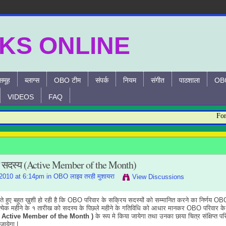
समूह
ब्लाग्स
OBO टीम
संपर्क
नियम
संगीत
पाठशाला
OBO
VIDEOS
FAQ
For any
य सदस्य (Active Member of the Month)
2010 at 6:14pm in
OBO लाइव तरही मुशायरा
View Discussions
 हुए बहुत ख़ुशी हो रही है कि OBO परिवार के सक्रिय सदस्यों को सम्मानित करने का निर्णय OB
े प्रत्येक महीने के १ तारीख को सदस्य के पिछले महीने के गतिविधि को आधार मानकर OBO परिवार के
" ( Active Member of the Month )
के रूप मे किया जायेगा तथा उनका छाया चित्र संक्षिप्त प
जायेगा |