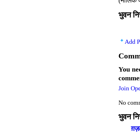
(मौलिक 
भुवन नि
Add P
Comme
You ne
commen
Join Op
No comm
भुवन नि
ग़ज़ल