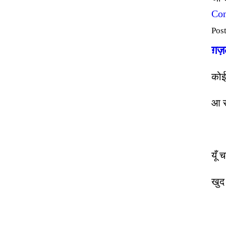
Con
Pos
ग़ज
कोई
आ र
यूँ 
खुद 