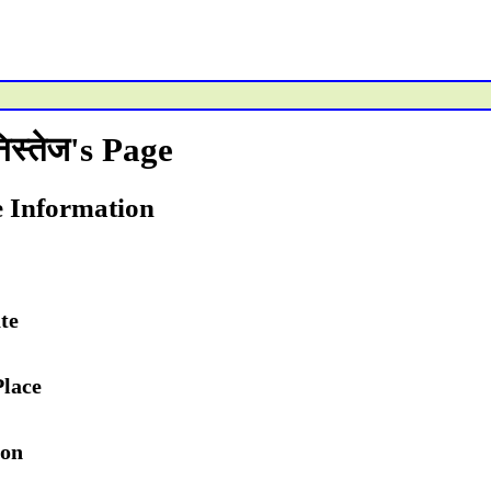
िस्तेज's Page
e Information
te
Place
ion