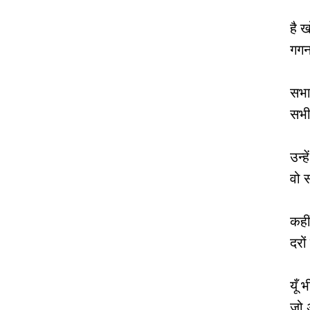
है ख
गगन 
सभाओ
सभी 
उन्
वो स
कही
दरों
यूँ
जो 