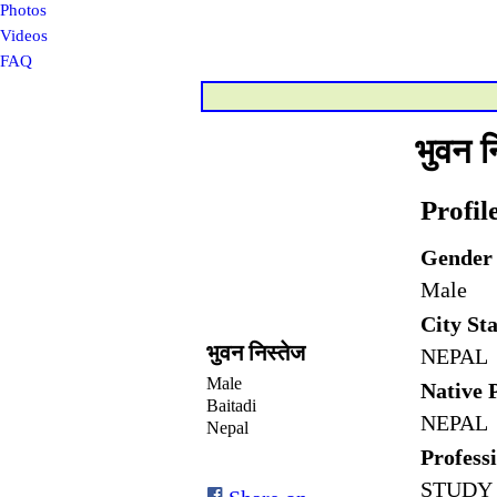
Photos
Videos
FAQ
भुवन न
Profil
Gender
Male
City Sta
भुवन निस्तेज
NEPAL
Male
Native 
Baitadi
NEPAL
Nepal
Profess
STUDY