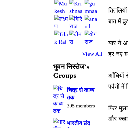
तितलियो
बाग़ में 
यार ने 
हर नए ग़म
View All
भुवन निस्तेज's
Groups
आँधियों स
पर्वतों मे
चित्र से काव्य
तक
395 members
फिर मुस
और कहान
भारतीय छंद