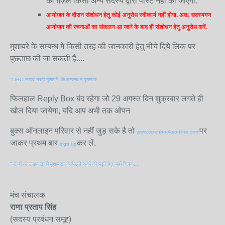
की ग़ज़ल किसी अन्य सदस्य द्वारा पोस्ट नहीं की जाएगी.
आयोजन के दौरान संशोधन हेतु कोई अनुरोध स्वीकार्य नहीं होगा. अत: सदस्यगण
आयोजन की रचनाओं का संकलन आ जाने के बाद ही संशोधन हेतु अनुरोध करें.
मुशायरे के सम्बन्ध मे किसी तरह की जानकारी हेतु नीचे दिये लिंक पर
पूछताछ की जा सकती है....
"OBO लाइव तरही मुशायरे" के सम्बन्ध मे पूछताछ
फिलहाल Reply Box बंद रहेगा जो 29 अगस्त दिन शुक्रवार लगते ही
खोल दिया जायेगा, यदि आप अभी तक ओपन
बुक्स ऑनलाइन परिवार से नहीं जुड़ सके है तो
पर
www.openbooksonline.com
जाकर प्रथम बार
कर लें.
sign up
"ओ बी ओ लाइव तरही मुशायरा" के पिछ्ले अंकों को पढ़ने हेतु यहाँ क्लिक...
मंच संचालक
राणा प्रताप सिंह
(सदस्य प्रबंधन समूह)