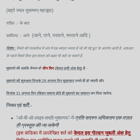
(बह्रे रमल मुसम्मन् महजूफ)
रदीफ़ :- के बाद
(जाने, पाने, परवाने, मस्ताने आदि )
काफिया :- आने
विशेष :
मिसरे की ताकतीअ में अंत में एक मात्रा ज्यादा है जो ली गई छूट के अंतर्गत आती है. अशआर
के पहले मिसरे बिना इस मात्रा को बढाए भी कहे जा सकते हैं.
मुशायरे की अवधि
केवल दो
तीन दिन
(केवल इसी अंक हेतु)
है -
मुशायरे की शुरुआत दिनाकं 29 अगस्त दिन शुक्रवार
लगते ही हो जाएगी और
दिनांक 31 अगस्त दिन रविवार समाप्त होते ही मुशायरे का समापन
कर दिया जायेगा.
नियम एवं शर्तें:-
"ओ बी ओ लाइव तरही मुशायरा" में
प्रति सदस्य अधिकतम एक ग़ज़ल
ही प्रस्तुत की जा सकेगी
(इस कंडिका में उल्लेखित शर्त को
केवल इस गोल्डन जुबली अंक हेतु