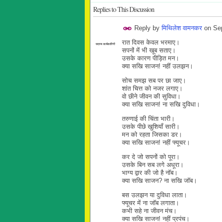
Replies to This Discussion
Reply by
मिथिलेश वामनकर
on
Se
रात दिवस केवल भरमाए।
सदस्य कार्यकारिणी
सपनों में भी खूब सताए।
उसके कारण पीड़ित मन।
क्या सखि साजन! नहीं उलझन।
सोच समझ सब पर छा जाए।
शांत चित्त को नजर लगाए।
वो छीने जीवन की सुविधा।
क्या सखि साजन! ना सखि दुविधा।
तरुणाई की चिंता भारी।
उसके पीछे खुशियाँ सारी।
मन को रहता जिसका डर।
क्या सखि साजन! नहीं फ्यूचर।
कर दे जो सपनों को पूरा।
उसके बिन सब लगे अधूरा।
भाग्य द्वार की जो है नॉब।
क्या सखि साजन? ना सखि जॉब।
बस उलझन या दुविधा लाता।
फ्यूचर में ना जॉब लगाता।
कभी सहे ना जीवन मंच।
क्या सखि साजन! नहीं प्रपंच।