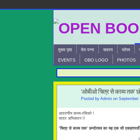
मुख्य पृष्ठ
मेरा पन्ना
सदस्य
फोरम
EVENTS
OBO LOGO
PHOTOS
'ओबीओ चित्र से काव्य तक' छ
Posted by
Admin
on September 8
आदरणीय काव्य-रसिको !
सादर अभिवादन !!
’चित्र से काव्य तक
’
छन्दोत्सव
का यह
एक
सौ एकहत्तरवा
.