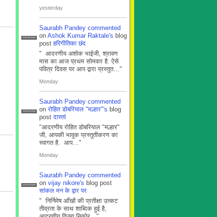
yesterday
Saurabh Pandey
commented
on
Ashok Kumar Raktale's
blog
सदस्य टीम प्रबंधन
post
हरिगीतिका छंद
" आदरणीय अशोक भाईजी, श्रावण
मास का आज प्रथम सोमवार है. ऐसे
पवित्र दिवस पर आप द्वारा प्रस्तुत…"
Monday
Saurabh Pandey
commented
on
रोहित डोबरियाल "मल्हार"'s
blog
सदस्य टीम प्रबंधन
post
दास्तां
"आदरणीय रोहित डोबरियाल "मल्हार"
जी, आपकी भावुक प्रस्तुतीकरण का
स्वागत है. आप…"
Monday
Saurabh Pandey
commented
on
vijay nikore's
blog post
सदस्य टीम प्रबंधन
सांकल मन के द्वार पर
" निर्निमेष आँखों की प्रतीक्षा उत्कट
तीव्रता के साथ शाब्दिक हुई है,
आदरणीय विजय निकोर…"