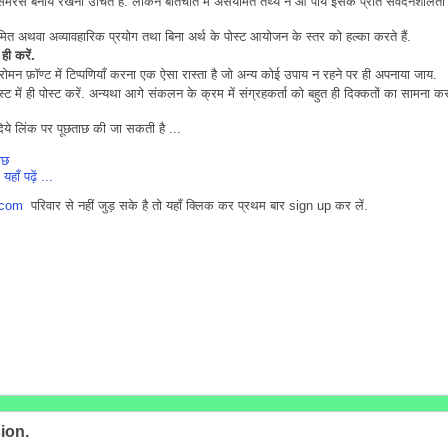
 समरस बनाये रखना उचित है. लेकिन बातचीत में असंयमित तथ्य न आ पायें इसके प्रति संवेदनशीलता
ित अथवा अव्यावहारिक प्रयोग तथा बिना अर्थ के पोस्ट आयोजन के स्तर को हल्का करते हैं.
ही
करें
.
ोमन फ़ॉण्ट में टिप्पणियाँ करना एक ऐसा रास्ता है जो अन्य कोई उपाय न रहने पर ही अपनाया जाय.
्ट में ही पोस्ट करें. अन्यथा आगे संकलन के क्रम में संग्रहकर्ता को बहुत ही दिक्कतों का सामना क
दिये लिंक पर पूछताछ की जा सकती है ...
ाछ
हाँ पढ़ें ...
.com
परिवार से नहीं जुड़ सके है तो यहाँ क्लिक कर प्रथम बार sign up कर लें.
ion.