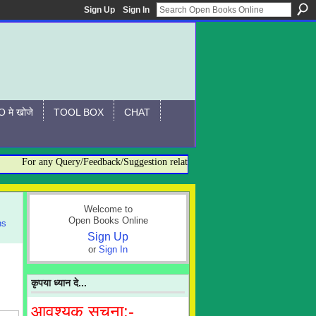
Sign Up
Sign In
 मे खोजे
TOOL BOX
CHAT
For any Query/Feedback/Suggestion related to OBO, please contact:- admi
Welcome to
Open Books Online
ns
Sign Up
or
Sign In
कृपया ध्यान दे...
आवश्यक सूचना:-