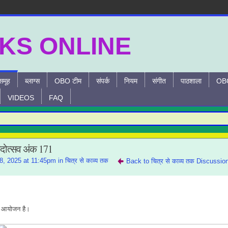
समूह
ब्लाग्स
OBO टीम
संपर्क
नियम
संगीत
पाठशाला
OBO
VIDEOS
FAQ
ंदोत्सव अंक 171
, 2025 at 11:45pm in
चित्र से काव्य तक
Back to चित्र से काव्य तक Discussio
ँ
आ
योजन है।