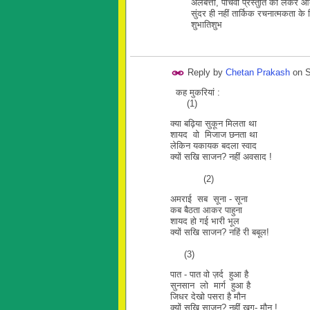
अलबत्ता, पाँचवीं प्रस्तुति को लेक
सुंदर ही नहीं तार्किक रचनात्मकता के 
शुभातिशुभ
Reply by
Chetan Prakash
on
S
कह मुकरियां :
(1)
क्या बढ़िया सुकून मिलता था
शायद वो मिजाज छनता था
लेकिन यकायक बदला स्वाद
क्यों सखि साजन? नहीं अवसाद !
(2)
अमराई सब सूना - सूना
कब बैठता आकर पाहुना
शायद हो गई भारी भूल
क्यों सखि साजन? नहिं री बबूल!
(3)
पात - पात वो ज़र्द हुआ है
सुनसान लो मार्ग हुआ है
जिधर देखो पसरा है मौन
क्यों सखि साजन? नहीं खग- मौन !