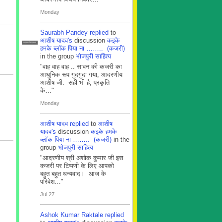
Monday
Saurabh Pandey
replied
to
आशीष यादव's
discussion
कइके
सदस्य टीम प्रबंधन
हमके ब्लाॅक पिया ना …….. (कजरी)
in the group
भोजपुरी साहित्य
"वाह वाह वाह .. सावन की कजरी का
आधुनिक रूप गुदगुदा गया, आदरणीय
आशीष जी. सही भी है, प्रकृति
के…"
Monday
आशीष यादव
replied
to
आशीष
यादव's
discussion
कइके हमके
ब्लाॅक पिया ना …….. (कजरी)
in the
group
भोजपुरी साहित्य
"आदरणीय श्री अशोक कुमार जी इस
कजरी पर टिप्पणी के लिए आपको
बहुत बहुत धन्यवाद। आज के
परिवेश…"
Jul 27
Ashok Kumar Raktale
replied