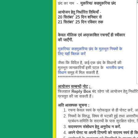
छंद का नाम -
मुकरिया/ कहमुकरिया छंद
आयोजन
हेतु
निर्धारित
तिथियाँ
-
20 सितंबर’
25
दिन शनि
वार
से
21
सितंबर
’
25
दिन रविवार
तक
केवल
मौलिक
एवं
अप्रकाशित
रचनाएँ
ही
स्वीकार
की
जाएँगीं.
मुकरिया/ कहमुकरिया छंद के मूलभूत नियमों के
लिए यहाँ क्लिक करें
जैसा कि विदित है, कई-एक छंद के विधानों की
मूलभूत जानकारियाँ इसी पटल के
भारतीय छन्द
विधान
समूह में मिल सकती हैं.
***************************
आयोजन
सम्बन्धी
नोट
:
फिलहाल
Reply Box
बंद रहेगा जो आयोजन हेतु निर्धार
प्रस्तुत की जा सकती हैं।
अति
आवश्यक
सूचना
:
रचना केवल स्वयं के प्रोफाइल से ही पोस्ट करें, 
नियमों के विरुद्ध, विषय से भटकी हुई तथा अस्तरी
प्रबंधन-समिति के सदस्यों के पास सुरक्षित रहेग
सदस्यगण
संशोधन
हेतु
अनुरोध
न
करें.
अपने पोस्ट या अपनी टिप्पणी को सदस्य स्वयं ही क