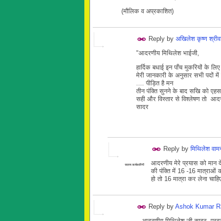
(मौलिक व अप्रकाशित)
Reply by
अखिलेश कृष्ण श्रीव
"आदरणीय मिथिलेश भाईजी,
हार्दिक बधाई इन पाँच मुकरियों के लिए
मेरी जानकारी के अनुसार सभी पदों मे
.... पीड़ित है मन
तीन पंक्ति सुनने के बाद सखि को एहस
सही और विस्तार से विश्लेषण तो आद
सादर
Reply by
मिथिलेश वा
आदरणीय मेरे प्रयास को मान दे
सदस्य कार्यकारिणी
की पंक्ति में 16 -16 मात्राओं
हो तो 16 मात्रा कर लेना चाह
Reply by
Ashok Kumar R
आदरणीय मिथिलेश जी सादर, प्रदत्त चित