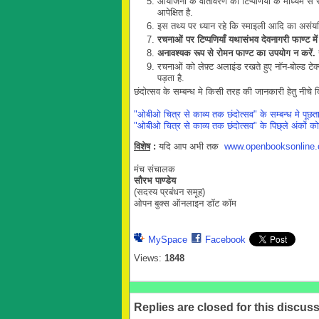
आयोजनों के वातावरण को टिप्पणियों के माध्यम से
आपेक्षित है.
इस तथ्य पर ध्यान रहे कि स्माइली आदि का असंयम
रचनाओं
पर
टिप्पणियाँ
यथासंभव
देवनागरी
फाण्ट
में
अनावश्यक
रूप
से
रोमन
फाण्ट
का
उपयोग
न
करें
.
र
रचनाओं को लेफ़्ट अलाइंड रखते हुए नॉन-बोल्ड टेक्स
पड़ता है.
छंदोत्सव के सम्बन्ध मे किसी तरह की जानकारी हेतु नीचे 
"ओबीओ चित्र से काव्य तक छंदोत्सव" के सम्बन्ध मे पूछत
"ओबीओ चित्र से काव्य तक छंदोत्सव" के पिछ्ले अंकों को य
विशेष
:
यदि आप अभी तक
www.openbooksonline
मंच संचालक
सौरभ पाण्डेय
(सदस्य प्रबंधन समूह)
ओपन बुक्स ऑनलाइन डॉट कॉम
MySpace
Facebook
Views:
1848
Replies are closed for this discuss