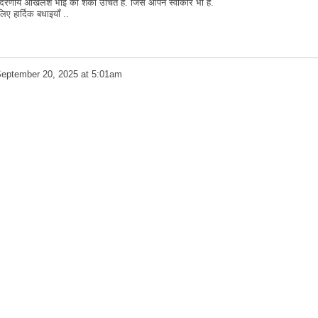
र आदरणीय अखिलेश भाई की शंका उचित है. जिसे आपने स्वीकार भी है.
लिए हार्दिक बधाइयाँ ..
eptember 20, 2025 at 5:01am