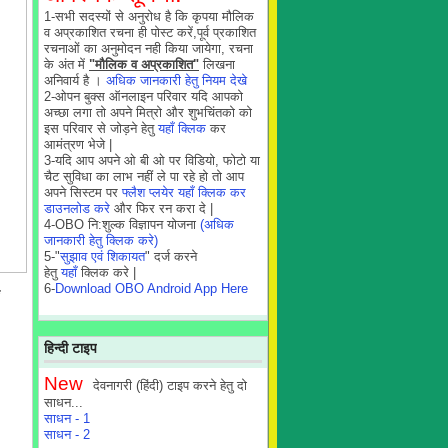
1-सभी सदस्यों से अनुरोध है कि कृपया मौलिक
व अप्रकाशित रचना ही पोस्ट करें,पूर्व प्रकाशित
रचनाओं का अनुमोदन नही किया जायेगा, रचना
के अंत में
"मौलिक व अप्रकाशित"
लिखना
अनिवार्य है ।
अधिक जानकारी हेतु नियम देखे
2-ओपन बुक्स ऑनलाइन परिवार यदि आपको
अच्छा लगा तो अपने मित्रो और शुभचिंतको को
इस परिवार से जोड़ने हेतु
यहाँ क्लिक
कर
आमंत्रण भेजे |
3-यदि आप अपने ओ बी ओ पर विडियो, फोटो या
चैट सुविधा का लाभ नहीं ले पा रहे हो तो आप
अपने सिस्टम पर
फ्लैश प्लयेर यहाँ क्लिक कर
डाउनलोड करे
और फिर रन करा दे |
4-OBO नि:शुल्क विज्ञापन योजना
(अधिक
जानकारी हेतु क्लिक करे)
5-"
सुझाव एवं शिकायत
" दर्ज करने
हेतु
यहाँ
क्लिक करे |
6-
Download OBO Android App Here
हिन्दी टाइप
New
देवनागरी (हिंदी) टाइप करने हेतु दो
साधन...
साधन - 1
साधन - 2