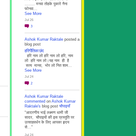
…….. मनवा तोहके पुकारे नैना
फोनवा…
See More
Jul 26
3
Ashok Kumar Raktale
posted a
blog post
हरिगीतिका छंद
हरि नाम लो हरि नाम लो हरि, नाम
लो हरि नाम लो।यह नाम ही है
सत्य मानव, भोर लो नित शाम…
See More
Jul 24
2
Ashok Kumar Raktale
commented
on
Ashok Kumar
Raktale's
blog post
चौपाइयाँ
"आदरणीय भाई लक्ष्मण धामी जी
सादर, चौपाइयों की इस प्रस्तुति पर
उत्साहवर्धन के लिए आपका हृदय
से…"
Jul 24