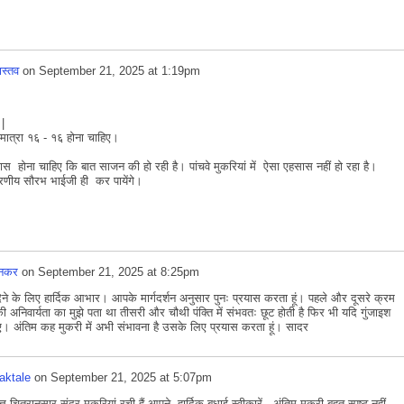
ास्तव
on
September 21, 2025 at 1:19pm
 |
ं मात्रा १६ - १६ होना चाहिए।
ास होना चाहिए कि बात साजन की हो रही है। पांचवे मुकरियां में ऐसा एहसास नहीं हो रहा है।
रणीय सौरभ भाईजी ही कर पायेंगे।
मनकर
on
September 21, 2025 at 8:25pm
ने के लिए हार्दिक आभार। आपके मार्गदर्शन अनुसार पुनः प्रयास करता हूं। पहले और दूसरे क्रम
 की अनिवार्यता का मुझे पता था तीसरी और चौथी पंक्ति में संभवतः छूट होती है फिर भी यदि गुंजाइश
िए। अंतिम कह मुकरी में अभी संभावना है उसके लिए प्रयास करता हूं। सादर
aktale
on
September 21, 2025 at 5:07pm
्रानुसार सुंदर मुकरियां रची हैं आपने. हार्दिक बधाई स्वीकारें. अंतिम मुकरी बहुत स्पष्ट नहीं