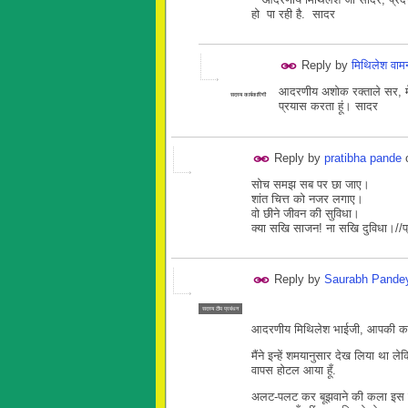
हो पा रही है. सादर
Reply by
मिथिलेश वा
आदरणीय अशोक रक्ताले सर, मेर
सदस्य कार्यकारिणी
प्रयास करता हूं। सादर
Reply by
pratibha pande
सोच समझ सब पर छा जाए।
शांत चित्त को नजर लगाए।
वो छीने जीवन की सुविधा।
क्या सखि साजन! ना सखि दुविधा।//प्
Reply by
Saurabh Pande
सदस्य टीम प्रबंधन
आदरणीय मिथिलेश भाईजी, आपकी कहम
मैंने इन्हें शमयानुसार देख लिया था ले
वापस होटल आया हूँ.
अलट-पलट कर बूझवाने की कला इस वि