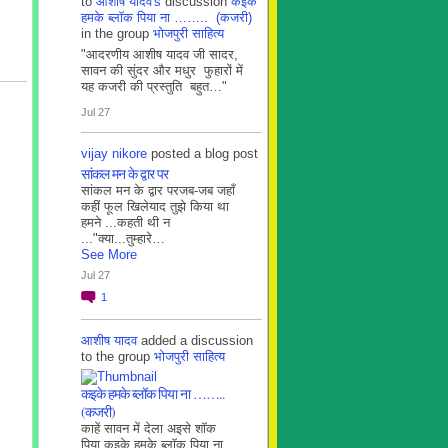
to
आशीष यादव's
discussion
कइके
हमके ब्लाॅक पिया ना …….. (कजरी)
in the group
भोजपुरी साहित्य
"आदरणीय आशीष यादव जी सादर,
सावन की सुंदर और मधुर फुहारों में
यह कजरी की प्रस्तुति बहुत…"
Jul 27
vijay nikore
posted a blog post
सांकल मन के द्वार पर
सांकल मन के द्वार परजब-जब जहाँ
कहीं फूल खिलेयाद तुझे किया था
हमने ...कहती थी न
..."क्या...तुम्हारे…
See More
Jul 27
1
आशीष यादव
added a discussion
to the group
भोजपुरी साहित्य
कइके हमके ब्लाॅक पिया ना ……..
(कजरी)
काहें सावन में देला अइसे शॉक
पिया कइके हमके ब्लाॅक पिया ना