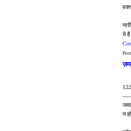
वक्
नार
ये 
Con
Pos
ज़म
122
----
जमा
न ह