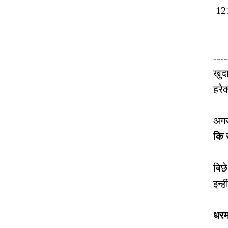
12
हि
----
खुद
हरे
अगर
कि 
बिछे
इन्ह
धरम 