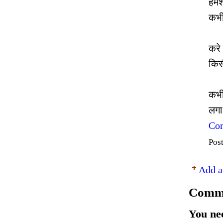
हमे
कभी
करे
किस
कभी
लगा
Con
Pos
Add a
Comme
You ne