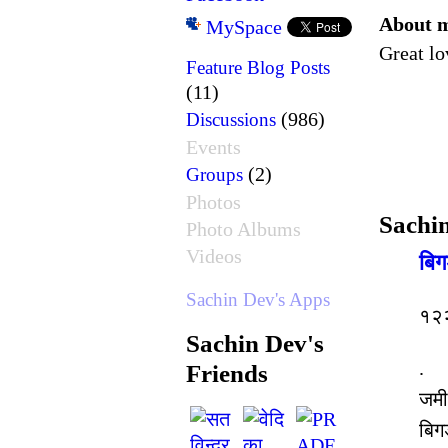
About 
MySpace
Great lo
Feature Blog Posts
(11)
(986)
Discussions
Events
(2)
Groups
Photos
Sachin
Photo Albums
Videos
बिग
Sachin Dev's Apps
१२
Sachin Dev's
.
Friends
जमी 
बिग