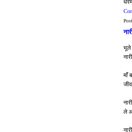
धर
Con
Pos
नारी
भूल
नार
माँ
जीव
नार
ले 
नार