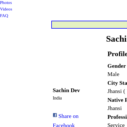
Photos
Videos
FAQ
Sachi
Profil
Gender
Male
City Sta
Sachin Dev
Jhansi (
India
Native 
Jhansi
Share on
Profess
Service
Facebook