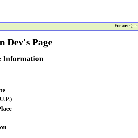
For any Query/Fee
n Dev's Page
e Information
te
 U.P.)
Place
ion