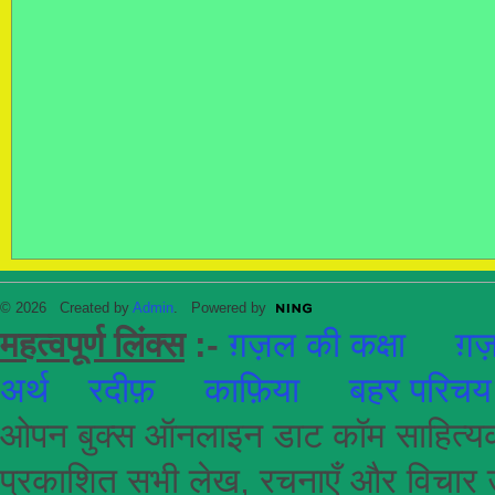
© 2026 Created by
Admin
. Powered by
महत्वपूर्ण लिंक्स
:-
ग़ज़ल की कक्षा
ग़ज़
अर्थ
रदीफ़
काफ़िया
बहर परिचय
ओपन बुक्स ऑनलाइन डाट कॉम साहित्यकार
प्रकाशित सभी लेख, रचनाएँ और विचार उ