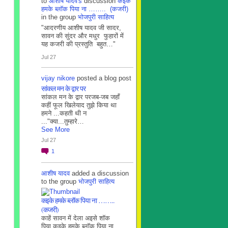
to
आशीष यादव's
discussion
कइके
हमके ब्लाॅक पिया ना …….. (कजरी)
in the group
भोजपुरी साहित्य
"आदरणीय आशीष यादव जी सादर,
सावन की सुंदर और मधुर फुहारों में
यह कजरी की प्रस्तुति बहुत…"
Jul 27
vijay nikore
posted a blog post
सांकल मन के द्वार पर
सांकल मन के द्वार परजब-जब जहाँ
कहीं फूल खिलेयाद तुझे किया था
हमने ...कहती थी न
..."क्या...तुम्हारे…
See More
Jul 27
1
आशीष यादव
added a discussion
to the group
भोजपुरी साहित्य
कइके हमके ब्लाॅक पिया ना ……..
(कजरी)
काहें सावन में देला अइसे शॉक
पिया कइके हमके ब्लाॅक पिया ना