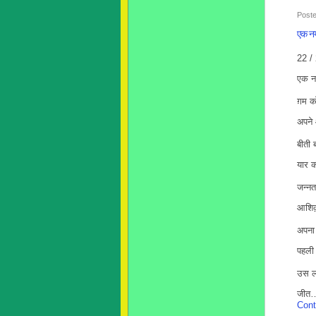
Poste
एक नय
22 / 
एक नय
ग़म को
अपने 
बीती 
यार की
जन्नत
आशिक़
अपना
पहली 
उस लम
जीत
Cont