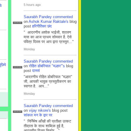
5 hours ago
ये
Saurabh Pandey
commented
on
Ashok Kumar Raktale's
blog
सदस्य टीम प्रबंधन
post
हरिगीतिका छंद
" आदरणीय अशोक भाईजी, श्रावण
मास का आज प्रथम सोमवार है. ऐसे
पवित्र दिवस पर आप द्वारा प्रस्तुत…"
Monday
Saurabh Pandey
commented
ूछिये
on
रोहित डोबरियाल "मल्हार"'s
blog
सदस्य टीम प्रबंधन
post
दास्तां
"आदरणीय रोहित डोबरियाल "मल्हार"
जी, आपकी भावुक प्रस्तुतीकरण का
स्वागत है. आप…"
Monday
Saurabh Pandey
commented
on
vijay nikore's
blog post
सदस्य टीम प्रबंधन
सांकल मन के द्वार पर
" निर्निमेष आँखों की प्रतीक्षा उत्कट
तीव्रता के साथ शाब्दिक हुई है,
आदरणीय विजय निकोर…"