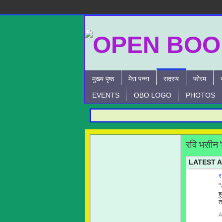
मुख्य पृष्ठ
मेरा पन्ना
सदस्य
फोरम
EVENTS
OBO LOGO
PHOTOS
रवि भसीन '
LATEST A
र
"
ह
त
A