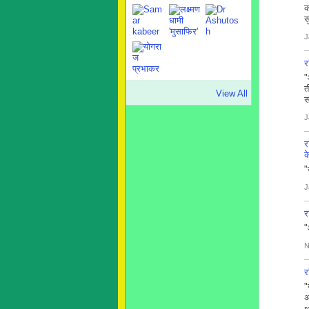
क
स
J
र
"
त
View All
स
J
र
क
"
J
र
"
N
र
"
अ
r