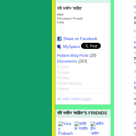
र
रवि भसीन 'शाहिद'
"
Male
म
Ferozepur, Punjab
India
म
F
Share on Facebook
र
MySpace
ब
"
(20)
Feature Blog Posts
ह
(263)
Discussions
"
Events
J
Groups
Photos
र
Photo Albums
द
Videos
"
स
रवि भसीन 'शाहिद''s Apps
स
J
रवि भसीन 'शाहिद''S FRIENDS
र
न
"