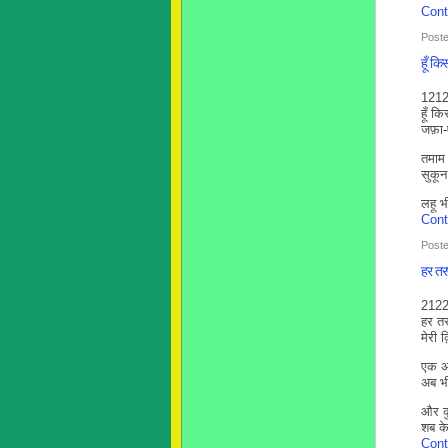
Cont
Poste
हूँ क
1212
हूँ क
जफ़ा-ए
तमाम 
सुकून
लहू भ
Cont
Poste
हर तरफ़
212
हर तर
मेरी क़ि
एक अर
अब भी
और क
शब 
Cont