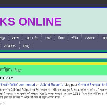
समूह
ब्लाग्स
OBO टीम
संपर्क
नियम
संगीत
पाठशाला
OBO
VIDEOS
FAQ
शाहिद''s Page
CTIVITY
वि भसीन 'शाहिद'
commented
on
Jaihind Raipuri 's
blog post
वो समझते हैं मस्ख़रा दिल है
आदरणीय Jaihind Raipuri साहिब, नमस्कार। बढ़िया ग़ज़ल हुई है, बधाई स्वीकार करें। /ये मेरा क्यू
ुआ है ज़ज़्बाती पास उनके जो सुनहरा दिल है/ जनाब सुनहरा का वज़्न 122 है, आप चैक कीजियेगा। /
ाज इक सब के मन के अंदर भी और ये शह्र आगरा दिल…"
pr 3