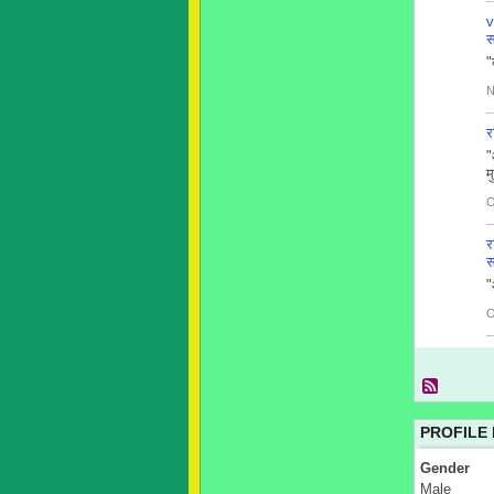
v
स
"
N
र
"
म
O
र
स
"
O
PROFILE
Gender
Male