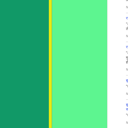
N
र
"
ल
N
र
"
म
ह
N
ब
"
N
ब
स
"
N