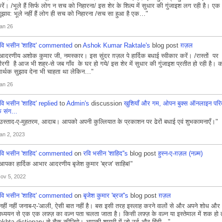
रें। /भूले हैं सिर्फ लोग न सच को निहारना/ इस शेर के शिल्प में सुधार की गुंजाइश लग रही है। एक
ुझाव: भूले नहीं हैं लोग ही सच को निहारना /सच सा हुआ है एक…"
an 26
वि भसीन 'शाहिद'
commented
on
Ashok Kumar Raktale's
blog post
ग़ज़ल
आदरणीय अशोक कुमार जी, नमस्कार। इस सुंदर ग़ज़ल पे हार्दिक बधाई स्वीकार करें। /रास्तों पर
ीरगी है आज भी शह्र-से जब गाँव के घर हो गये/ इस शेर में सुधार की गुंजाइश प्रतीत हो रही है। 
ार्थक सुझाव देना भी चाहता था लेकिन…"
an 26
वि भसीन 'शाहिद'
replied
to
Admin's
discussion
खुशियाँ और गम, ओपन बुक्स ऑनलाइन परि
े संग...
उस्ताद-ए-मुहतरम, आदाब। आपको अपनी कुल्लियात के प्रकाशन पर ढेरों बधाई एवं शुभकामनाएँ।"
an 2, 2023
वि भसीन 'शाहिद'
commented
on
रवि भसीन 'शाहिद''s
blog post
हुस्न-ए-ग़ज़ल (नज़्म)
आपका हार्दिक आभार आदरणीय बृजेश कुमार 'ब्रज' साहिब!"
ov 5, 2022
वि भसीन 'शाहिद'
commented
on
बृजेश कुमार 'ब्रज''s
blog post
ग़ज़ल
नहीं नहीं जनाब-ए-'आली, ऐसी बात नहीं है। बस इसी तरह इस्लाह करने वालों से और अपने शोध और
ध्ययन से एक एक लफ़्ज़ का वज़्न पता चलता जाता है। किसी लफ़्ज़ के वज़्न या इस्तेमाल में शक हो 
ekhta dictionary से चैक कीजिये। आपकी शायरी में जो उर्दू और हिंदी…"