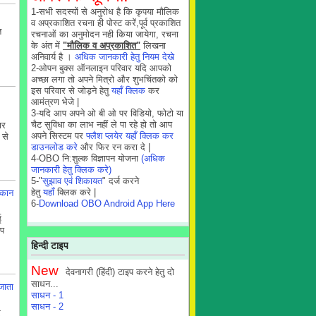
1-सभी सदस्यों से अनुरोध है कि कृपया मौलिक
व अप्रकाशित रचना ही पोस्ट करें,पूर्व प्रकाशित
त
रचनाओं का अनुमोदन नही किया जायेगा, रचना
के अंत में
"मौलिक व अप्रकाशित"
लिखना
अनिवार्य है ।
अधिक जानकारी हेतु नियम देखे
2-ओपन बुक्स ऑनलाइन परिवार यदि आपको
अच्छा लगा तो अपने मित्रो और शुभचिंतको को
इस परिवार से जोड़ने हेतु
यहाँ क्लिक
कर
आमंत्रण भेजे |
3-यदि आप अपने ओ बी ओ पर विडियो, फोटो या
चैट सुविधा का लाभ नहीं ले पा रहे हो तो आप
ार
अपने सिस्टम पर
फ्लैश प्लयेर यहाँ क्लिक कर
 से
डाउनलोड करे
और फिर रन करा दे |
4-OBO नि:शुल्क विज्ञापन योजना
(अधिक
जानकारी हेतु क्लिक करे)
5-"
सुझाव एवं शिकायत
" दर्ज करने
हेतु
यहाँ
क्लिक करे |
 कान
6-
Download OBO Android App Here
ई
ूप
हिन्दी टाइप
New
देवनागरी (हिंदी) टाइप करने हेतु दो
साधन...
जाता
साधन - 1
साधन - 2
र