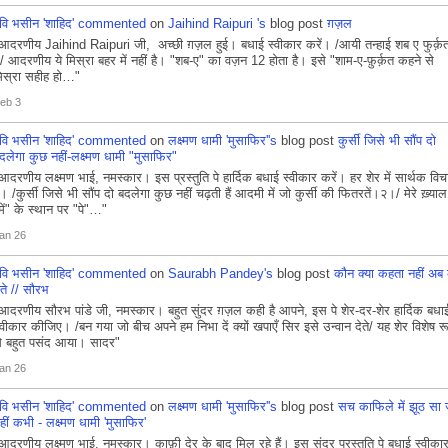
वि भसीन 'शाहिद'
commented
on
Jaihind Raipuri 's
blog post
ग़ज़ल
आदरणीय Jaihind Raipuri जी, अच्छी ग़ज़ल हुई। बधाई स्वीकार करें। /आयी तन्हाई शब ए फुर्क़
ें/ आदरणीय ये मिस्रा बहर में नहीं है। "शब-ए" का वज़न 12 होता है। इसे "शाम-ए-फ़ुर्क़त कहने से
िस्रा सहीह हो…"
eb 3
वि भसीन 'शाहिद'
commented
on
लक्ष्मण धामी 'मुसाफिर''s
blog post
कुर्सी जिसे भी सौंप दो
दलेगा कुछ नहीं-लक्ष्मण धामी "मुसाफिर"
आदरणीय लक्ष्मण भाई, नमस्कार। इस प्रस्तुति पे हार्दिक बधाई स्वीकार करें। हर शेर में सार्थक विच
ैं। /कुर्सी जिसे भी सौंप दो बदलेगा कुछ नहीं चढ़ती हैं आदमी में जो कुर्सी की फितरतें।२।/ मेरे ख़्याल
में" के स्थान पर "पे"…"
an 26
वि भसीन 'शाहिद'
commented
on
Saurabh Pandey's
blog post
कौन क्या कहता नहीं अब
ेते // सौरभ
आदरणीय सौरभ पांडे जी, नमस्कार। बहुत सुंदर ग़ज़ल कही है आपने, इस पे शेर-दर-शेर हार्दिक बधा
्वीकार कीजिए। /बन गया जो बीच अपने हम निभा दें क्यों खपाएँ सिर इसे उन्वान देते/ यह शेर विशेष र
े बहुत पसंद आया। सादर"
an 26
वि भसीन 'शाहिद'
commented
on
लक्ष्मण धामी 'मुसाफिर''s
blog post
सच काफिले में झूठ सा 
हीं कभी - लक्ष्मण धामी 'मुसाफिर'
आदरणीय लक्ष्मण भाई, नमस्कार। काफ़ी देर के बाद मिल रहे हैं। इस सुंदर प्रस्तुति पे बधाई स्वीका