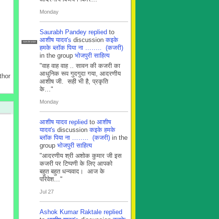
Monday
Saurabh Pandey
replied
to
आशीष यादव's
discussion
कइके
सदस्य टीम प्रबंधन
हमके ब्लाॅक पिया ना …….. (कजरी)
in the group
भोजपुरी साहित्य
"वाह वाह वाह .. सावन की कजरी का
आधुनिक रूप गुदगुदा गया, आदरणीय
thor
आशीष जी. सही भी है, प्रकृति
के…"
Monday
आशीष यादव
replied
to
आशीष
यादव's
discussion
कइके हमके
ब्लाॅक पिया ना …….. (कजरी)
in the
group
भोजपुरी साहित्य
"आदरणीय श्री अशोक कुमार जी इस
कजरी पर टिप्पणी के लिए आपको
बहुत बहुत धन्यवाद। आज के
परिवेश…"
Jul 27
Ashok Kumar Raktale
replied