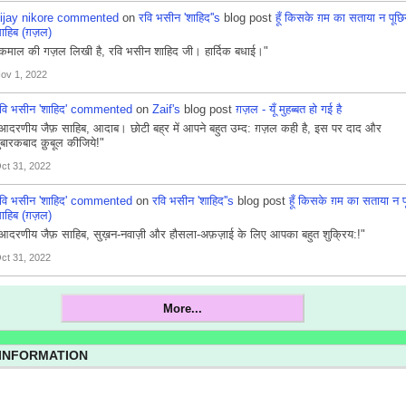
ijay nikore
commented
on
रवि भसीन 'शाहिद''s
blog post
हूँ किसके ग़म का सताया न पूछि
ाहिब (ग़ज़ल)
कमाल की गज़ल लिखी है, रवि भसीन शाहिद जी। हार्दिक बधाई।"
ov 1, 2022
वि भसीन 'शाहिद'
commented
on
Zaif's
blog post
ग़ज़ल - यूँ मुहब्बत हो गई है
आदरणीय जैफ़ साहिब, आदाब। छोटी बह्र में आपने बहुत उम्द: ग़ज़ल कही है, इस पर दाद और
ुबारकबाद क़ुबूल कीजिये!"
ct 31, 2022
वि भसीन 'शाहिद'
commented
on
रवि भसीन 'शाहिद''s
blog post
हूँ किसके ग़म का सताया न प
ाहिब (ग़ज़ल)
आदरणीय जैफ़ साहिब, सुख़न-नवाज़ी और हौसला-अफ़ज़ाई के लिए आपका बहुत शुक्रिय:!"
ct 31, 2022
More...
 INFORMATION