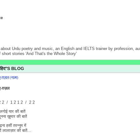
ce
about Urdu poetry and music, an English and IELTS trainer by profession, au
f short stories 'And That's the Whole Story'
शाहिद''S BLOG
-ए-ग़ज़ल (नज़्म)
-ए-ग़ज़ल
2 2 / 1 2 1 2 / 2 2
लगोई यार की बातें
सुनना ख़ुमार की बातें
ढ़ना हसीं तरन्नुम में
हों लालाज़ार की बातें…