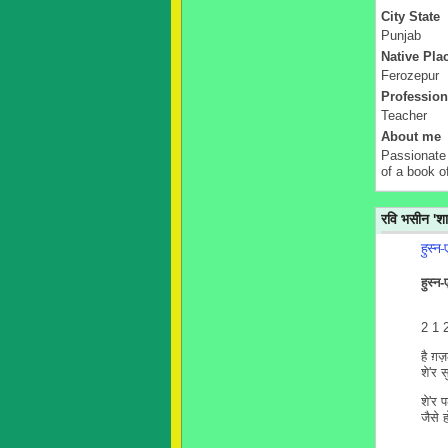
City State
Punjab
Native Pla
Ferozepur
Profession
Teacher
About me
Passionate 
of a book o
रवि भसीन '
हुस्न
हुस्न
2 1 
है ग़ज़
शे'र 
शे'र प
जैसे 