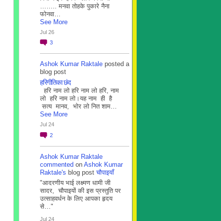
…….. मनवा तोहके पुकारे नैना
फोनवा…
See More
Jul 26
3
Ashok Kumar Raktale
posted a
blog post
हरिगीतिका छंद
हरि नाम लो हरि नाम लो हरि, नाम
लो हरि नाम लो।यह नाम ही है
सत्य मानव, भोर लो नित शाम…
See More
Jul 24
2
Ashok Kumar Raktale
commented
on
Ashok Kumar
Raktale's
blog post
चौपाइयाँ
"आदरणीय भाई लक्ष्मण धामी जी
सादर, चौपाइयों की इस प्रस्तुति पर
उत्साहवर्धन के लिए आपका हृदय
से…"
Jul 24