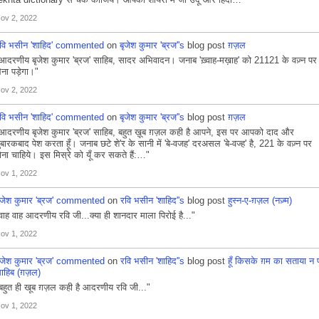
ov 2, 2022
वि भसीन 'शाहिद'
commented
on
बृजेश कुमार 'ब्रज''s
blog post
ग़ज़ल
आदरणीय बृजेश कुमार 'ब्रज' साहिब, सादर अभिवादन। जनाब 'ख़्वाह-मख़ाह' को 21121 के वज़्न पर
ेना पड़ेगा।"
ov 2, 2022
वि भसीन 'शाहिद'
commented
on
बृजेश कुमार 'ब्रज''s
blog post
ग़ज़ल
आदरणीय बृजेश कुमार 'ब्रज' साहिब, बहुत ख़ूब ग़ज़ल कही है आपने, इस पर आपको दाद और
ुबारकबाद पेश करता हूँ। जनाब छटे शे'र के सानी में 'बे-वजह' दरअसल 'बे-वज्ह' है, 221 के वज़्न पर
ोना चाहिये। इस मिस्रे को यूँ कर सकते हैं:…"
ov 1, 2022
ृजेश कुमार 'ब्रज'
commented
on
रवि भसीन 'शाहिद''s
blog post
हुस्न-ए-ग़ज़ल (नज़्म)
वाह वाह आदरणीय रवि जी...क्या ही शानदार माला पिरोई है..."
ov 1, 2022
ृजेश कुमार 'ब्रज'
commented
on
रवि भसीन 'शाहिद''s
blog post
हूँ किसके ग़म का सताया न प
ाहिब (ग़ज़ल)
बहुत ही खूब ग़ज़ल कही है आदरणीय रवि जी..."
ov 1, 2022