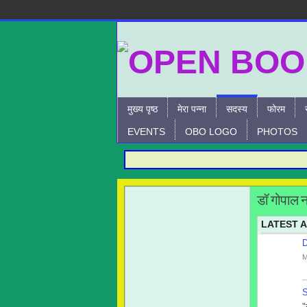
मुख्य पृष्ठ
मेरा पन्ना
सदस्य
फोरम
EVENTS
OBO LOGO
PHOTOS
डॉ गोपाल न
LATEST A
D
M
S
"