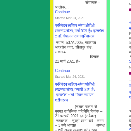
संचालक –
M
आलोक…
Continue
Started Mar 24, 2021
ड
प्रतिवेदन साहित्य-संध्या ओबीओ
स
लखनऊ-चैप्टर, मार्च 2021 ई० प्रस्तोता
(
:: डॉ. गोपाल नारायन श्रीवास्तव
ब
स्थान- 537A /005, महाराजा
अग्रसेन नगर, सीतापुर रोड.
ब
लखनऊ
ब
दिनांक –
21 मार्च 2021 ई०
S
…
M
Continue
Started Mar 24, 2021
प्रतिवेदन साहित्य-संध्या ओबीओ
ड
लखनऊ-चैप्टर, फरवरी 2021 ई०
प
प्रस्तोता :: डॉ. गोपाल नारायन
श
श्रीवास्तव
(
स
(संचार माध्यम से
‘
युगपत साहित्यिक गतिविधि)दिनांक –
क
21 फरवरी 2021 ई० (रविवार)
ह
संचालक – सुश्री आभा खरे समय
उ
– 3 बजे अपराह्न अध्यक्ष
S
– श्री अजय प्रकाश श्रीवास्तव…