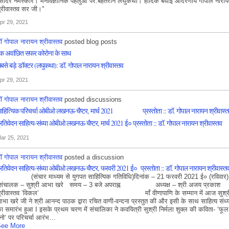
सादर नमस्कार। मनोवैज्ञानिक पहलुओं पर.बेहतरीन लघुकथा। हार्दिक बधाई आदरणीय गोपाल नारा
्रीवास्तव सर जी।"
pr 29, 2021
ॉ गोपाल नारायन श्रीवास्तव
posted blog posts
क अवांछित सफर कोरोना के साथ
बसे बड़े डॉक्टर (लघुकथा): डॉ. गोपाल नारायन श्रीवास्तव
pr 29, 2021
ॉ गोपाल नारायन श्रीवास्तव
posted discussions
ाहित्यिक परिचर्चा ओबीओ लखनऊ-चैप्टर, मार्च 2021 प्रस्तोता :: डॉ. गोपाल नारायन श्रीवास्त
्रतिवेदन साहित्य-संध्या ओबीओ लखनऊ-चैप्टर, मार्च 2021 ई० प्रस्तोता :: डॉ. गोपाल नारायन श्रीवास्तव
ar 25, 2021
ॉ गोपाल नारायन श्रीवास्तव
posted a discussion
्रतिवेदन साहित्य-संध्या ओबीओ लखनऊ-चैप्टर, फरवरी 2021 ई० प्रस्तोता :: डॉ. गोपाल नारायन श्रीवास्त
संचार माध्यम से युगपत साहित्यिक गतिविधि)दिनांक – 21 फरवरी 2021 ई० (रविवार
ंचालक – सुश्री आभा खरे समय – 3 बजे अपराह्न अध्यक्ष – श्री अजय प्रकाश
श्रीवास्तव ’विकल’ माँ वीणापाणि के सम्मान में आज सुश्र
भा खरे जी ने श्री आनन्द पाठक द्वारा रचित वाणी-वन्दना प्रस्तुत की और इसी के साथ साहित्य संध्
ा समारंभ हुआ I इसके प्रथम चरण में संचालिका ने कवयित्री सुश्री निर्मला शुक्ल की कविता- ‘फूल
नो‘ पर परिचर्चा आरंभ…
ee More