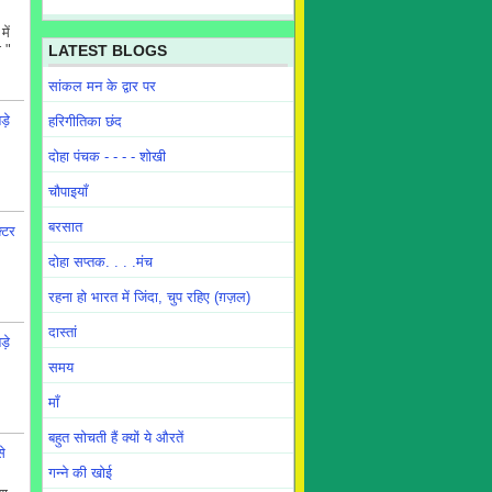
ें
 "
LATEST BLOGS
सांकल मन के द्वार पर
ड़े
हरिगीतिका छंद
दोहा पंचक - - - - शोखी
चौपाइयाँ
बरसात
्टर
दोहा सप्तक. . . .मंच
रहना हो भारत में जिंदा, चुप रहिए (ग़ज़ल)
दास्तां
ड़े
समय
माँ
बहुत सोचती हैं क्यों ये औरतें
े
गन्ने की खोई