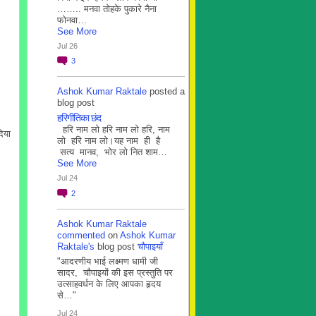
…….. मनवा तोहके पुकारे नैना
फोनवा…
See More
Jul 26
3
Ashok Kumar Raktale
posted a
blog post
हरिगीतिका छंद
हरि नाम लो हरि नाम लो हरि, नाम
िया
लो हरि नाम लो।यह नाम ही है
सत्य मानव, भोर लो नित शाम…
See More
Jul 24
2
Ashok Kumar Raktale
commented
on
Ashok Kumar
Raktale's
blog post
चौपाइयाँ
"आदरणीय भाई लक्ष्मण धामी जी
सादर, चौपाइयों की इस प्रस्तुति पर
उत्साहवर्धन के लिए आपका हृदय
से…"
Jul 24