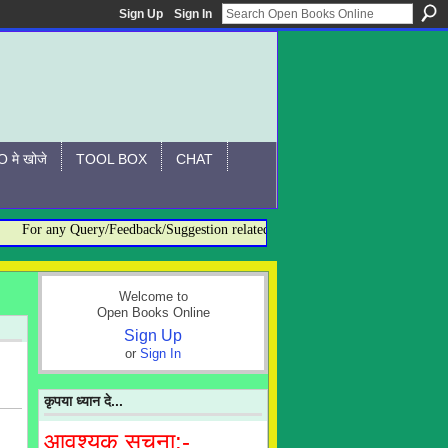
Sign Up
Sign In
 मे खोजे
TOOL BOX
CHAT
or any Query/Feedback/Suggestion related to OBO, please contact:- admin@o
Welcome to
Open Books Online
Sign Up
or
Sign In
कृपया ध्यान दे...
आवश्यक सूचना:-