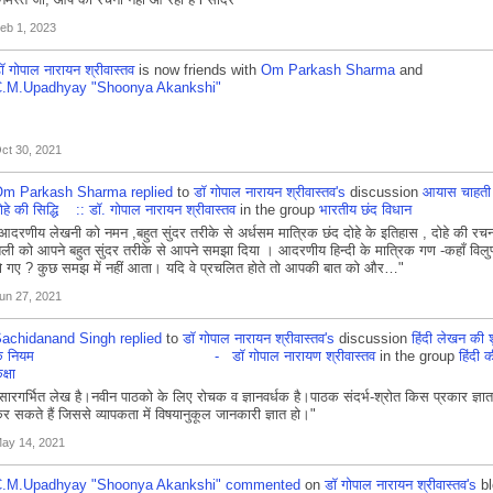
eb 1, 2023
ॉ गोपाल नारायन श्रीवास्तव
is now friends with
Om Parkash Sharma
and
.M.Upadhyay "Shoonya Akankshi"
ct 30, 2021
Om Parkash Sharma
replied
to
डॉ गोपाल नारायन श्रीवास्तव's
discussion
आयास चाहती 
ोहे की सिद्धि :: डॉ. गोपाल नारायन श्रीवास्तव
in the group
भारतीय छंद विधान
आदरणीय लेखनी को नमन ,बहुत सुंदर तरीके से अर्धसम मात्रिक छंद दोहे के इतिहास , दोहे की रचन
ैली को आपने बहुत सुंदर तरीके से आपने समझा दिया । आदरणीय हिन्दी के मात्रिक गण -कहाँ विलुप
ो गए ? कुछ समझ में नहीं आता। यदि वे प्रचलित होते तो आपकी बात को और…"
un 27, 2021
achidanand Singh
replied
to
डॉ गोपाल नारायन श्रीवास्तव's
discussion
हिंदी लेखन की शु
के नियम - डॉ गोपाल नारायण श्रीवास्तव
in the group
हिंदी 
क्षा
सारगर्भित लेख है।नवीन पाठको के लिए रोचक व ज्ञानवर्धक है।पाठक संदर्भ-श्रोत किस प्रकार ज्ञात
र सकते हैं जिससे व्यापकता में विषयानुकूल जानकारी ज्ञात हो।"
ay 14, 2021
.M.Upadhyay "Shoonya Akankshi"
commented
on
डॉ गोपाल नारायन श्रीवास्तव's
bl