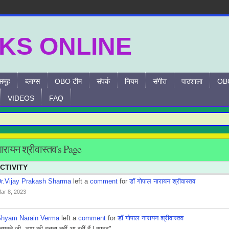
समूह
ब्लाग्स
OBO टीम
संपर्क
नियम
संगीत
पाठशाला
OBO
VIDEOS
FAQ
F
ारायन श्रीवास्तव's Page
CTIVITY
r.Vijay Prakash Sharma
left a
comment
for
डॉ गोपाल नारायन श्रीवास्तव
ar 8, 2023
hyam Narain Verma
left a
comment
for
डॉ गोपाल नारायन श्रीवास्तव
नमस्ते जी, आप की रचना नहीं आ रहीं हैं l सादर"