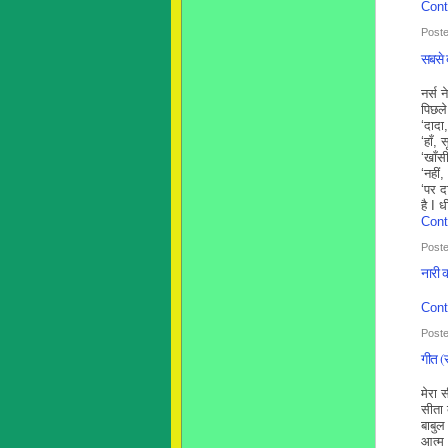
Cont
Poste
सबसे 
नर्स
पिछले
‘दादा
‘हाँ,
‘खाँस
‘नहीं
‘पर द
है I 
Cont
Poste
नारी क
Cont
Poste
गीत (
मेरा 
सीता 
बाबु
आत्म