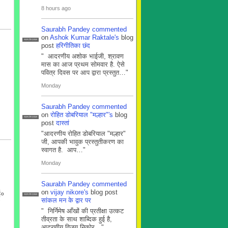
8 hours ago
Saurabh Pandey
commented
on
Ashok Kumar Raktale's
blog
सदस्य टीम प्रबंधन
post
हरिगीतिका छंद
" आदरणीय अशोक भाईजी, श्रावण
मास का आज प्रथम सोमवार है. ऐसे
पवित्र दिवस पर आप द्वारा प्रस्तुत…"
Monday
Saurabh Pandey
commented
on
रोहित डोबरियाल "मल्हार"'s
blog
सदस्य टीम प्रबंधन
post
दास्तां
"आदरणीय रोहित डोबरियाल "मल्हार"
जी, आपकी भावुक प्रस्तुतीकरण का
स्वागत है. आप…"
Monday
Saurabh Pandey
commented
on
vijay nikore's
blog post
 ई०
सदस्य टीम प्रबंधन
सांकल मन के द्वार पर
" निर्निमेष आँखों की प्रतीक्षा उत्कट
तीव्रता के साथ शाब्दिक हुई है,
आदरणीय विजय निकोर…"