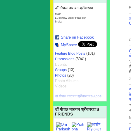
F
डॉ गोपाल नारायन श्रीवास्तव
Male
Lucknow Uttar Pradesh
ड
India
C
Share on Facebook
O
MySpace
(181)
Feature Blog Posts
द
(3041)
Discussions
"
Events
श
(13)
Groups
ह
(28)
Photos
J
Photo Albums
Videos
S
डॉ गोपाल नारायन श्रीवास्तव's Apps
क
"
डॉ गोपाल नारायन श्रीवास्तव'S
क
FRIENDS
M
C