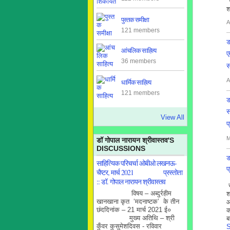
"
श
पुस्तक समीक्षा
A
121 members
ड
आंचलिक साहित्य
ए
36 members
स
A
धार्मिक साहित्य
121 members
ड
स
View All
प
M
डॉ गोपाल नारायन श्रीवास्तव'S
DISCUSSIONS
ड
साहित्यिक परिचर्चा ओबीओ लखनऊ-
प
चैप्टर, मार्च 2021 प्रस्तोता
(
:: डॉ. गोपाल नारायन श्रीवास्तव
स
विषय – अब्दुर्रहीम
खानखाना कृत ‘मदनाष्टक’ के तीन
आ
छंददिनांक – 21 मार्च 2021 ई०
क
मुख्य अतिथि – श्री
ब
कुँवर कुसुमेशदिवस - रविवार
S