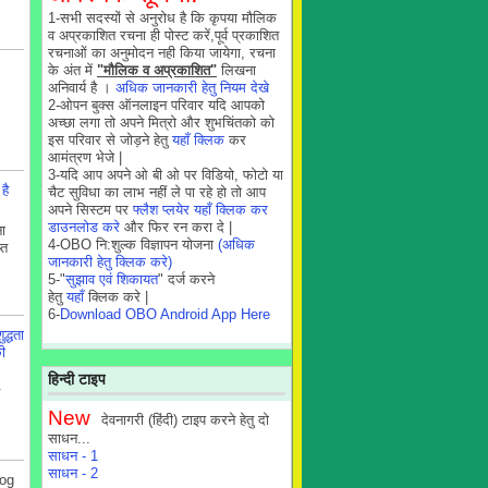
1-सभी सदस्यों से अनुरोध है कि कृपया मौलिक
व अप्रकाशित रचना ही पोस्ट करें,पूर्व प्रकाशित
रचनाओं का अनुमोदन नही किया जायेगा, रचना
के अंत में
"मौलिक व अप्रकाशित"
लिखना
अनिवार्य है ।
अधिक जानकारी हेतु नियम देखे
2-ओपन बुक्स ऑनलाइन परिवार यदि आपको
अच्छा लगा तो अपने मित्रो और शुभचिंतको को
इस परिवार से जोड़ने हेतु
यहाँ क्लिक
कर
आमंत्रण भेजे |
3-यदि आप अपने ओ बी ओ पर विडियो, फोटो या
है
चैट सुविधा का लाभ नहीं ले पा रहे हो तो आप
अपने सिस्टम पर
फ्लैश प्लयेर यहाँ क्लिक कर
डाउनलोड करे
और फिर रन करा दे |
ा
4-OBO नि:शुल्क विज्ञापन योजना
(अधिक
्त
जानकारी हेतु क्लिक करे)
5-"
सुझाव एवं शिकायत
" दर्ज करने
हेतु
यहाँ
क्लिक करे |
6-
Download OBO Android App Here
द्धता
की
हिन्दी टाइप
New
देवनागरी (हिंदी) टाइप करने हेतु दो
साधन...
साधन - 1
साधन - 2
og