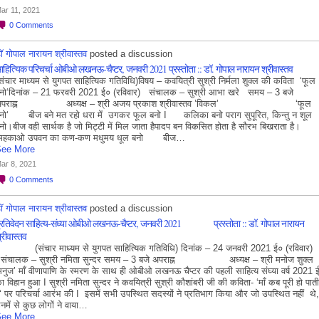
ar 11, 2021
0
Comments
ॉ गोपाल नारायन श्रीवास्तव
posted a discussion
ाहित्यिक परिचर्चा ओबीओ लखनऊ-चैप्टर, जनवरी 2021 प्रस्तोता :: डॉ. गोपाल नारायन श्रीवास्तव
संचार माध्यम से युगपत साहित्यिक गतिविधि)विषय – कवयित्री सुश्री निर्मला शुक्ल की कविता ‘फूल
नो‘दिनांक – 21 फरवरी 2021 ई० (रविवार) संचालक – सुश्री आभा खरे समय – 3 बजे
अपराह्न अध्यक्ष – श्री अजय प्रकाश श्रीवास्तव ’विकल’ ‘फूल
नो‘ बीज बने मत रहो धरा में उगकर फूल बनो I कलिका बनो पराग सुपूरित, किन्तु न शूल
नो।बीज वही सार्थक है जो मिट्टी में मिल जाता हैपादप बन विकसित होता है सौरभ बिखराता है।
महकाओ उपवन का कण-कण मधुमय धूल बनो बीज…
ee More
ar 8, 2021
0
Comments
ॉ गोपाल नारायन श्रीवास्तव
posted a discussion
्रतिवेदन साहित्य-संध्या ओबीओ लखनऊ-चैप्टर, जनवरी 2021 प्रस्तोता :: डॉ. गोपाल नारायन
्रीवास्तव
संचार माध्यम से युगपत साहित्यिक गतिविधि) दिनांक – 24 जनवरी 2021 ई० (रविवार)
ंचालक – सुश्री नमिता सुन्दर समय – 3 बजे अपराह्न अध्यक्ष – श्री मनोज शुक्ल
मनुज’ माँ वीणापाणि के स्मरण के साथ ही ओबीओ लखनऊ चैप्टर की पहली साहित्य संघ्या वर्ष 2021
ा विहान हुआ I सुश्री नमिता सुन्दर ने कवयित्री सुश्री कौशांबरी जी की कविता- ‘माँ कब पूरी हो पाती
ै‘ पर परिचर्चा आरंभ की I इसमें सभी उपस्थित सदस्यों ने प्रतिभाग किया और जो उपस्थित नहीं थे,
नमें से कुछ लोगों ने वाया…
ee More