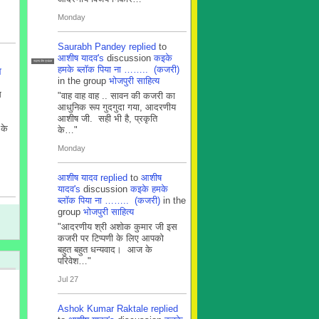
Monday
Saurabh Pandey
replied
to
आशीष यादव's
discussion
कइके
सदस्य टीम प्रबंधन
हमके ब्लाॅक पिया ना …….. (कजरी)
व
in the group
भोजपुरी साहित्य
स
"वाह वाह वाह .. सावन की कजरी का
आधुनिक रूप गुदगुदा गया, आदरणीय
आशीष जी. सही भी है, प्रकृति
 के
के…"
Monday
आशीष यादव
replied
to
आशीष
यादव's
discussion
कइके हमके
ब्लाॅक पिया ना …….. (कजरी)
in the
group
भोजपुरी साहित्य
"आदरणीय श्री अशोक कुमार जी इस
कजरी पर टिप्पणी के लिए आपको
बहुत बहुत धन्यवाद। आज के
परिवेश…"
Jul 27
Ashok Kumar Raktale
replied