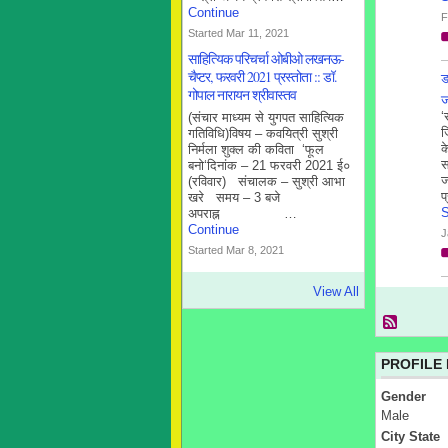
Continue
F
Started Mar 11, 2021
साहित्यिक परिचर्चा ओबीओ लखनऊ-
चैप्टर, फरवरी 2021 प्रस्तोता :: डॉ.
ड
गोपाल नारायन श्रीवास्तव
ज
‘
(संचार माध्यम से युगपत साहित्यिक
ज
गतिविधि)विषय – कवयित्री सुश्री
क
निर्मला शुक्ल की कविता ‘फूल
स
बनो‘दिनांक – 21 फरवरी 2021 ई०
ज
(रविवार) संचालक – सुश्री आभा
प
खरे समय – 3 बजे
S
अपराह्न …
Continue
J
Started Mar 8, 2021
View All
PROFILE
Gender
Male
City State