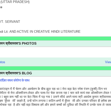
(UTTAR PRADESH)
ce
VT. SERVANT
indi Lit. AND ACTIVE IN CREATIVE HINDI LITERATURE
ारायन श्रीवास्तव'S PHOTOS
otos
View
रायन श्रीवास्तव'S BLOG
ांछित सफर कोरोना के साथ
्वारंटाइन में मैं चेतन और अवचेतन के बीच झूल रहा था I मेरा बड़ा बेटा रमेश रंजन (कुशी) दिन भर
ीमीटर से मेरा ऑक्सीजन-लेवल और पल्स-रेट चेक करता रहा I चार बजे सायं तक ऑक्सीजन लेवल
ा I बहुत कम नहीं था पर बेटा चिंता में पड़ गया I उसने सीधे अपने मामा श्री अवधेश कुमार श्रीवास्तव
ें हम ‘कुँवर जी’ कहते हैं, उन्हें फोन लगाया I कठिन क्षणों में कुँवर जी और उनका परिवार ही हमेंशा हम
ोचक रहा है और यही बड़ा विश्वास हमें और हमारे बच्चों को दुविधा की स्थिति में उनके पास ले जाता