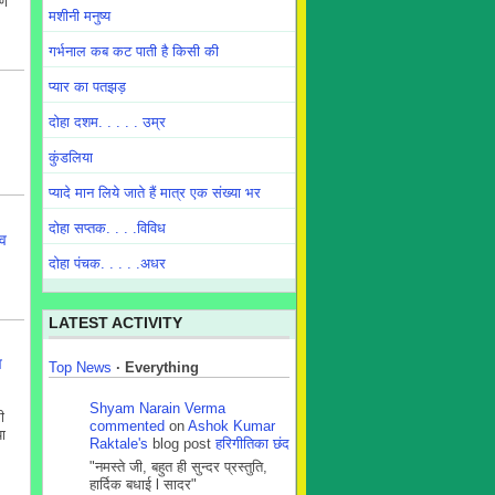
यण
मशीनी मनुष्य
गर्भनाल कब कट पाती है किसी की
प्यार का पतझड़
दोहा दशम. . . . . उम्र
कुंडलिया
प्यादे मान लिये जाते हैं मात्र एक संख्या भर
दोहा सप्तक. . . .विविध
व
दोहा पंचक. . . . .अधर
LATEST ACTIVITY
व
Top News
·
Everything
)
Shyam Narain Verma
ी
commented
on
Ashok Kumar
या
Raktale's
blog post
हरिगीतिका छंद
"नमस्ते जी, बहुत ही सुन्दर प्रस्तुति,
हार्दिक बधाई l सादर"