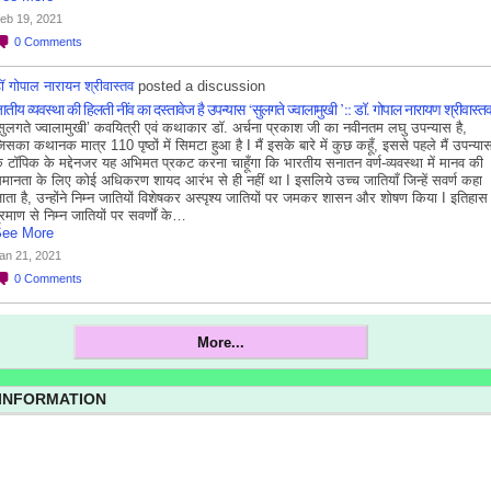
eb 19, 2021
0
Comments
ॉ गोपाल नारायन श्रीवास्तव
posted a discussion
ातीय व्यवस्था की हिलती नींव का दस्तावेज है उपन्यास ‘सुलगते ज्वालामुखी ’:: डॉ. गोपाल नारायण श्रीवास्त
सुलगते ज्वालामुखी’ कवयित्री एवं कथाकार डॉ. अर्चना प्रकाश जी का नवीनतम लघु उपन्यास है,
िसका कथानक मात्र 110 पृष्ठों में सिमटा हुआ है I मैं इसके बारे में कुछ कहूँ, इससे पहले मैं उपन्या
े टॉपिक के मद्देनजर यह अभिमत प्रकट करना चाहूँगा कि भारतीय सनातन वर्ण-व्यवस्था में मानव की
मानता के लिए कोई अधिकरण शायद आरंभ से ही नहीं था I इसलिये उच्च जातियाँ जिन्हें सवर्ण कहा
ाता है, उन्होंने निम्न जातियों विशेषकर अस्पृश्य जातियों पर जमकर शासन और शोषण किया I इतिहास
्रमाण से निम्न जातियों पर सवर्णों के…
ee More
an 21, 2021
0
Comments
More...
 INFORMATION