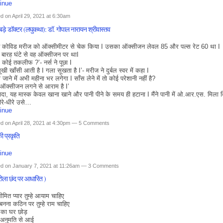
inue
d on April 29, 2021 at 6:30am
बड़े डॉक्टर (लघुकथा): डॉ. गोपाल नारायन श्रीवास्तव
 ने कोविड मरीज को ऑक्सीमीटर से चेक किया I उसका ऑक्सीजन लेवल 85 और पल्स रेट 60 था I
 बारह घंटे से वह ऑक्सीजन पर थाI
, कोई तकलीफ ?’- नर्स ने पूछा I
 सूखी खाँसी आती है I गला सूखता है I’- मरीज ने दुर्बल स्वर में कहा I
ी जाने में अभी महीना भर लगेगा I साँस लेने में तो कोई परेशानी नहीं है?
, ऑक्सीजन लगने से आराम है I’
ादा, यह मास्क केवल खाना खाने और पानी पीने के समय ही हटाना I मैंने पानी में ओ.आर.एस. मिला द
धीरे-धीरे उसे…
inue
d on April 28, 2021 at 4:30pm —
5 Comments
ी प्रकृति
inue
d on January 7, 2021 at 11:26am —
3 Comments
रोला छंद पर आधारित )
सीमित प्यार तुम्हे आयाम चाहिए
बनना कठिन पर तुम्हे राम चाहिए
ल का घर छोड़
 अनुमति से आई