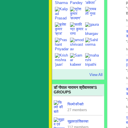
"
इ
M
ड
ड
"
M
ल
(
"
View All
M
डॉ गोपाल नारायन श्रीवास्तव'S
ड
GROUPS
ड
"
फिल्मो की बाते
M
27 members
S
सुझाव एवं शिकायत
ब
112 members