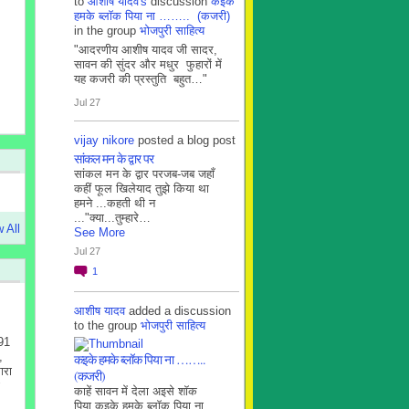
to
आशीष यादव's
discussion
कइके
हमके ब्लाॅक पिया ना …….. (कजरी)
in the group
भोजपुरी साहित्य
"आदरणीय आशीष यादव जी सादर,
सावन की सुंदर और मधुर फुहारों में
यह कजरी की प्रस्तुति बहुत…"
Jul 27
vijay nikore
posted a blog post
सांकल मन के द्वार पर
सांकल मन के द्वार परजब-जब जहाँ
कहीं फूल खिलेयाद तुझे किया था
हमने ...कहती थी न
..."क्या...तुम्हारे…
 All
See More
Jul 27
1
आशीष यादव
added a discussion
to the group
भोजपुरी साहित्य
 91
,
कइके हमके ब्लाॅक पिया ना ……..
ारा
(कजरी)
काहें सावन में देला अइसे शॉक
पिया कइके हमके ब्लाॅक पिया ना