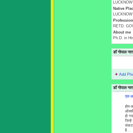
LUCKNOW 
Native Pla
LUCKNOW
Profession
RETD. GO
About me
Ph.D. in H
डॉ गोपाल न
Add Ph
डॉ गोपाल ना
एक अव
होम-क
ऑक्स
हो गय
जिन्ह
संकटम
है…